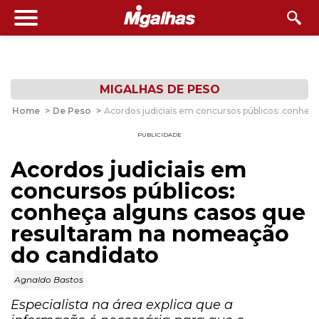
MIGALHAS DE PESO
Home
>
De Peso
>
Acordos judiciais em concursos públicos: conhe
PUBLICIDADE
Acordos judiciais em
concursos públicos:
conheça alguns casos que
resultaram na nomeação
do candidato
Agnaldo Bastos
Especialista na área explica que a