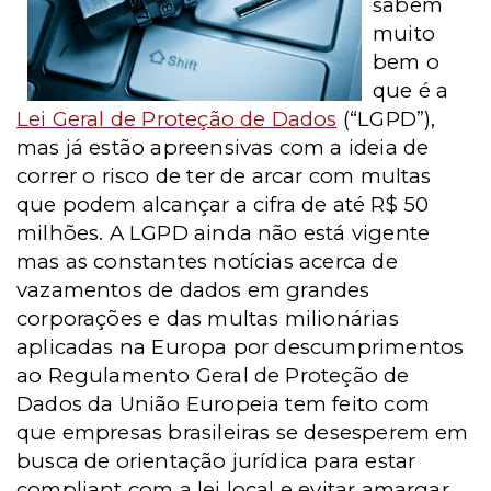
sabem
muito
bem o
que é a
Lei Geral de Proteção de Dados
(“LGPD”),
mas já estão apreensivas com a ideia de
correr o risco de ter de arcar com multas
que podem alcançar a cifra de até R$ 50
milhões. A LGPD ainda não está vigente
mas as constantes notícias acerca de
vazamentos de dados em grandes
corporações e das multas milionárias
aplicadas na Europa por descumprimentos
ao Regulamento Geral de Proteção de
Dados da União Europeia tem feito com
que empresas brasileiras se desesperem em
busca de orientação jurídica para estar
compliant com a lei local e evitar amargar