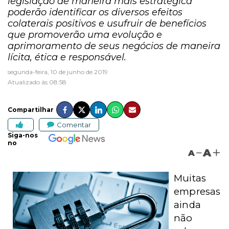
legislação de maneira mais estratégica
poderão identificar os diversos efeitos
colaterais positivos e usufruir de benefícios
que promoverão uma evolução e
aprimoramento de seus negócios de maneira
lícita, ética e responsável.
segunda-feira, 10 de junho de 2019
Atualizado às 08:58
Compartilhar
Comentar
Siga-nos
no
A
A
Muitas
empresas
ainda
não