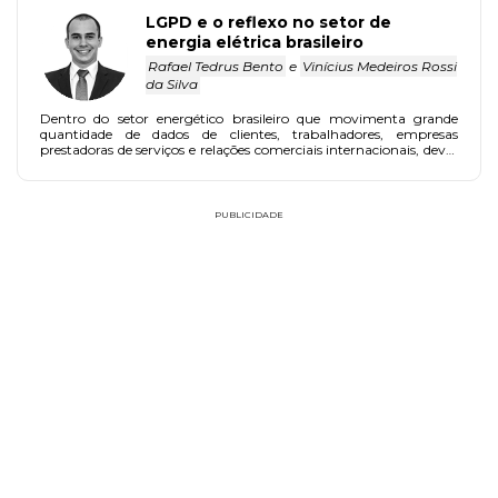
mesmo, a inovação é fundamental em todos os processos e é
fator estimulante ao desenvolvimento pessoal, social e
LGPD e o reflexo no setor de
econômico.
energia elétrica brasileiro
Rafael Tedrus Bento
e
Vinícius Medeiros Rossi
da Silva
Dentro do setor energético brasileiro que movimenta grande
quantidade de dados de clientes, trabalhadores, empresas
prestadoras de serviços e relações comerciais internacionais, deve-
se buscar a adequação o quanto antes.
PUBLICIDADE