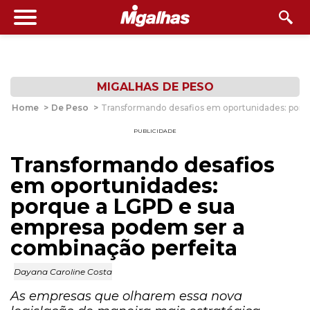
MIGALHAS DE PESO
Home
>
De Peso
>
Transformando desafios em oportunidades: porq
PUBLICIDADE
Transformando desafios
em oportunidades:
porque a LGPD e sua
empresa podem ser a
combinação perfeita
Dayana Caroline Costa
As empresas que olharem essa nova