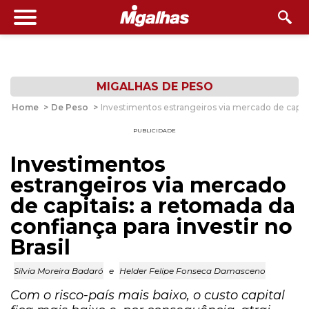
MIGALHAS DE PESO
Home
>
De Peso
>
Investimentos estrangeiros via mercado de capitai
PUBLICIDADE
Investimentos
estrangeiros via mercado
de capitais: a retomada da
confiança para investir no
Brasil
Sílvia Moreira Badaró
e
Helder Felipe Fonseca Damasceno
Com o risco-país mais baixo, o custo capital