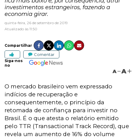
fica mais baixo e, por consequência, atrai
investimentos estrangeiros, fazendo a
economia girar.
quinta-feira, 26 de setembro de 2019
Atualizado às 11:50
Compartilhar
Comentar
Siga-nos
no
A
A
O mercado brasileiro vem expressado
indícios de recuperação e
consequentemente, o princípio da
retomada de confiança para investir no
Brasil. É o que atesta o relatório emitido
pelo TTR (Transactional Track Record), que
revela um aumento de 16% do volume