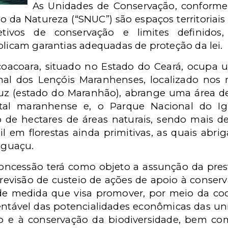
As Unidades de Conservação, conforme
 da Natureza (“SNUC”) são espaços territoriais 
tivos de conservação e limites definidos
plicam garantias adequadas de proteção da lei.
coacoara, situado no Estado do Ceará, ocupa u
l dos Lençóis Maranhenses, localizado nos m
uz (estado do Maranhão), abrange uma área de 
ental maranhense e, o Parque Nacional do I
de hectares de áreas naturais, sendo mais de
l em florestas ainda primitivas, as quais abrig
 Iguaçu.
oncessão terá como objeto a assunção da pres
previsão de custeio de ações de apoio à conserv
 de medida que visa promover, por meio da coo
tentável das potencialidades econômicas das 
ão e à conservação da biodiversidade, bem co