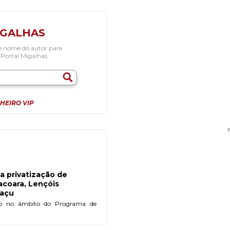
IGALHAS
o nome do autor para
 Portal Migalhas.
HEIRO VIP
 privatização de
acoara, Lençóis
uaçu
ação no âmbito do Programa de