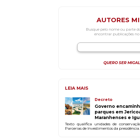
AUTORES M
Busque pelo nome ou parte d
encontrar publicações no
QUERO SER MIGAL
LEIA MAIS
Decreto
Governo encaminha
parques em Jerico
Maranhenses e Ig
Texto qualifica unidades de conserv
Parcerias de Investimentos da presidência.