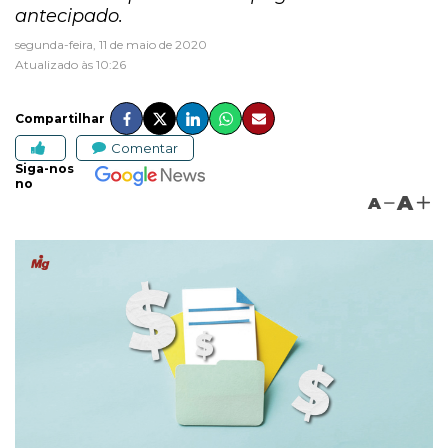
antecipado.
segunda-feira, 11 de maio de 2020
Atualizado às 10:26
Compartilhar
Comentar
Siga-nos
no
A
A