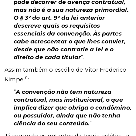
pode decorrer de avença contratual,
mas não é a sua natureza primordial.
O § 3° do art. 9° da lei anterior
descreve quais os requisitos
essenciais da convenção. Às partes
cabe acrescentar o que lhes convier,
desde que não contrarie a lei e o
direito de cada titular
”.
Assim também o escólio de Vitor Frederico
8
Kimpel
:
“
A convenção não tem natureza
contratual, mas institucional, o que
implica dizer que obriga o condômino,
ou possuidor, ainda que não tenha
ciência do seu conteúdo.
”
Já segundo os optantes da teoria eclética, a