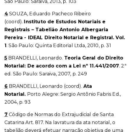
São Paulo: Saraiva, 2013, p. 103
4
SOUZA, Eduardo Pacheco Ribeiro
(coord).
Instituto de Estudos Notariais e
Registrais – Tabelião Antonio Albergaria
Pereira - IDEAL Direito Notarial e Registral. Vol.
1
. São Paulo: Quinta Editorial Ltda, 2010, p. 31
5
BRANDELLI, Leonardo.
Teoria Geral do Direito
Notarial: De acordo com a Lei nº 11.441/2007
. 2ª
ed. São Paulo: Saraiva, 2007, p. 249
6
BRANDELLI, Leonardo (coord).
Ata
Notarial.
Porto Alegre: Sergio Antônio Fabris Ed.,
2004, p. 93
7
Código de Normas do Extrajudicial de Santa
Catarina Art. 817. Na lavratura da ata notarial, o
tabelião deverá efetuar narração objetiva de uma