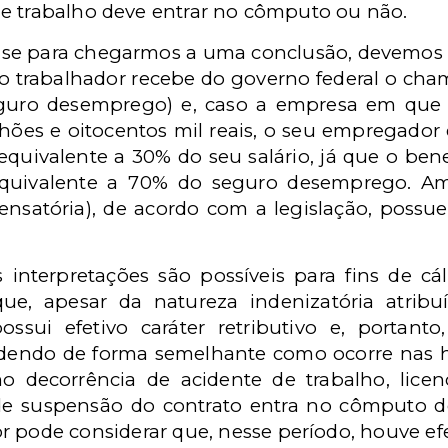
e trabalho deve entrar no cômputo ou não.
álise para chegarmos a uma conclusão, devemos
o o trabalhador recebe do governo federal o ch
guro desemprego) e, caso a empresa em que t
lhões e oitocentos mil reais, o seu empregado
uivalente a 30% do seu salário, já que o bene
equivalente a 70% do seguro desemprego. Am
nsatória), de acordo com a legislação, possue
 interpretações são possíveis para fins de cá
e, apesar da natureza indenizatória atribu
ossui efetivo caráter retributivo e, portant
dendo de forma semelhante como ocorre nas 
o decorrência de acidente de trabalho, lice
de suspensão do contrato entra no cômputo d
 pode considerar que, nesse período, houve ef