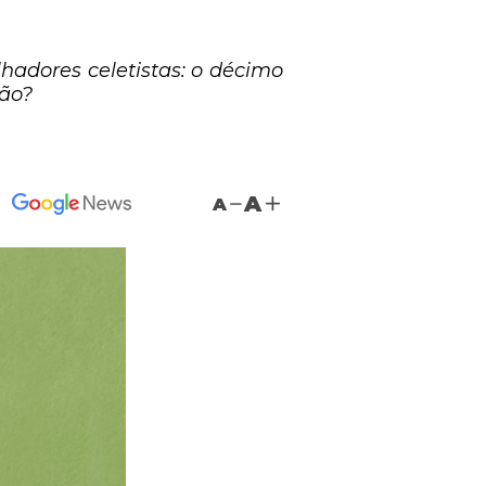
adores celetistas: o décimo
ção?
A
A