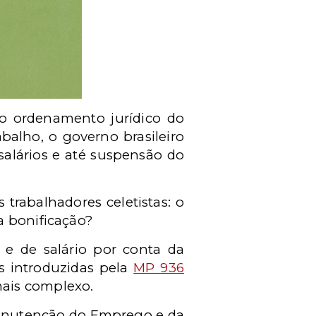
o ordenamento jurídico do
abalho, o governo brasileiro
alários e até suspensão do
rabalhadores celetistas: o
a bonificação?
e de salário por conta da
s introduzidas pela
MP 936
mais complexo.
 Manutenção do Emprego e da