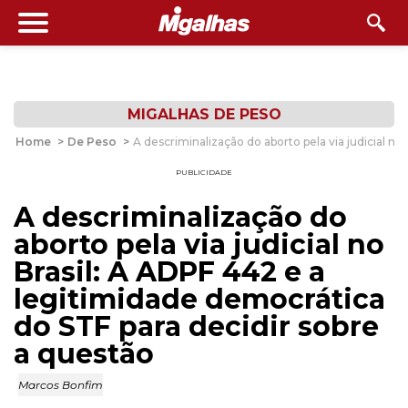
MIGALHAS DE PESO
Home
>
De Peso
>
A descriminalização do aborto pela via judicial n
PUBLICIDADE
A descriminalização do
aborto pela via judicial no
Brasil: A ADPF 442 e a
legitimidade democrática
do STF para decidir sobre
a questão
Marcos Bonfim