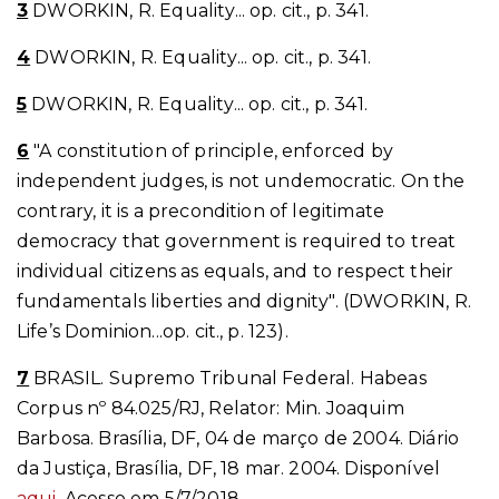
3
DWORKIN, R. Equality... op. cit., p. 341.
4
DWORKIN, R. Equality... op. cit., p. 341.
5
DWORKIN, R. Equality... op. cit., p. 341.
6
"A constitution of principle, enforced by
independent judges, is not undemocratic. On the
contrary, it is a precondition of legitimate
democracy that government is required to treat
individual citizens as equals, and to respect their
fundamentals liberties and dignity". (DWORKIN, R.
Life’s Dominion...op. cit., p. 123).
7
BRASIL. Supremo Tribunal Federal. Habeas
Corpus nº 84.025/RJ, Relator: Min. Joaquim
Barbosa. Brasília, DF, 04 de março de 2004. Diário
da Justiça, Brasília, DF, 18 mar. 2004. Disponível
aqui
. Acesso em 5/7/2018.