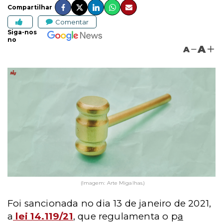
Compartilhar
Comentar
Siga-nos
no
A
A
(Imagem: Arte Migalhas.)
Foi sancionada no dia 13 de janeiro de 2021,
a
lei 14.119/21
,
que regulamenta o p
a