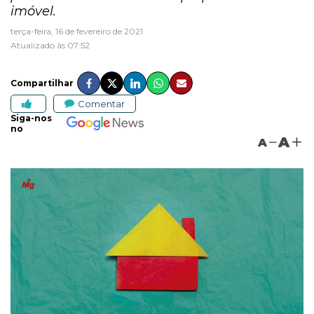
imóvel.
terça-feira, 16 de fevereiro de 2021
Atualizado às 07:52
Compartilhar
Comentar
Siga-nos
no
A
A