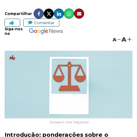
Compartilhar
Comentar
Siga-nos
no
A
A
(Imagem: Arte Migalhas)
Introdução: ponderações sobre o