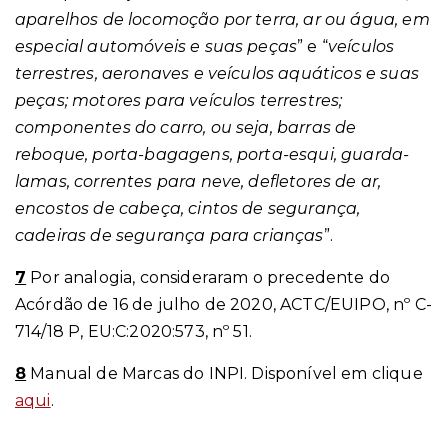
aparelhos de locomoção por terra, ar ou água, em
especial automóveis e suas peças
” e “
veículos
terrestres, aeronaves e veículos aquáticos e suas
peças; motores para veículos terrestres;
componentes do carro, ou seja, barras de
reboque, porta-bagagens, porta-esqui, guarda-
lamas, correntes para neve, defletores de ar,
encostos de cabeça, cintos de segurança,
cadeiras de segurança para crianças
”.
7
Por analogia, consideraram o precedente do
Acórdão de 16 de julho de 2020, ACTC/EUIPO, nº C-
714/18 P, EU:C:2020:573, nº 51.
8
Manual de Marcas do INPI. Disponível em clique
aqui
.
___________