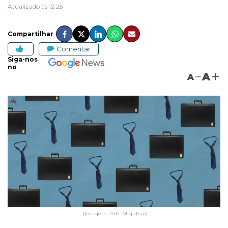
Atualizado às 12:25
Compartilhar
Comentar
Siga-nos
no
A
A
(Imagem: Arte Migalhas)