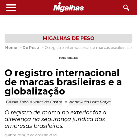
MIGALHAS DE PESO
Home
>
De Peso
>
O registro internacional de marcas brasileiras e a
PUBLICIDADE
O registro internacional
de marcas brasileiras e a
globalização
Cássio Thito Alvares de Castro
e
Anna Júlia Leite Potye
O registro de marca no exterior faz a
diferença na segurança jurídica das
empresas brasileiras.
quinta-feira, 8 de abril de 2021