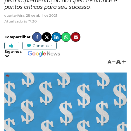
pela implementação do Open Insurance e
pontos críticos para seu sucesso.
quarta-feira, 28 de abril de 2021
Atualizado às 17:30
Compartilhar
Comentar
Siga-nos
no
A
A