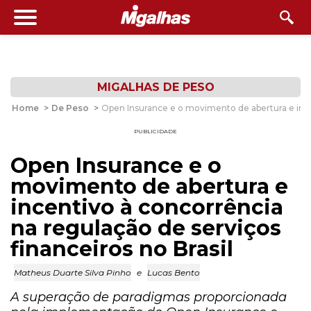
MIGALHAS DE PESO
Home
>
De Peso
>
Open Insurance e o movimento de abertura e incen
PUBLICIDADE
Open Insurance e o
movimento de abertura e
incentivo à concorrência
na regulação de serviços
financeiros no Brasil
Matheus Duarte Silva Pinho
e
Lucas Bento
A superação de paradigmas proporcionada