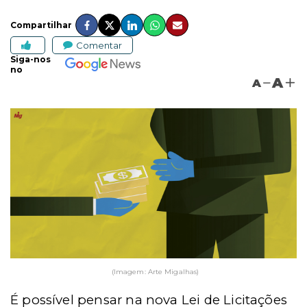
Compartilhar
Comentar
Siga-nos
no
A
A
(Imagem: Arte Migalhas)
É possível pensar na nova Lei de Licitações