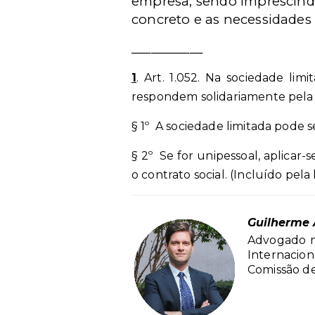
empresa, sendo imprescindí
concreto e as necessidade
___________
1
. Art. 1.052. Na sociedade lim
respondem solidariamente pela in
§ 1º A sociedade limitada pode s
§ 2º Se for unipessoal, aplicar
o contrato social. (Incluído pela 
Guilherme 
Advogado m
Internacion
Comissão de