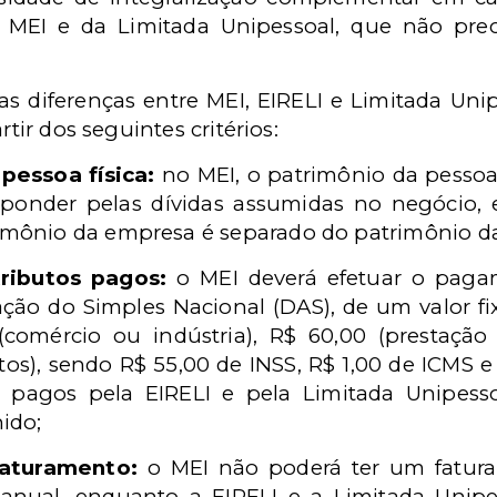
 MEI e da Limitada Unipessoal, que não prec
as diferenças entre MEI, EIRELI e Limitada Unipe
rtir dos seguintes critérios:
pessoa física:
no MEI, o patrimônio da pessoa
ponder pelas dívidas assumidas no negócio, 
rimônio da empresa é separado do patrimônio da 
ributos pagos:
o MEI deverá efetuar o paga
ão do Simples Nacional (DAS), de um valor fi
comércio ou indústria), R$ 60,00 (prestação 
tos), sendo R$ 55,00 de INSS, R$ 1,00 de ICMS e
os pagos pela EIRELI e pela Limitada Unipes
hido;
faturamento:
o MEI não poderá ter um fatura
o anual, enquanto a EIRELI e a Limitada Unip