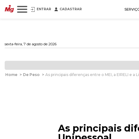
ENTRAR
CADASTRAR
SERVIÇ
sexta-feira, 7 de agosto de 2026
Home
>
De Peso
>
As principais diferenças entre o MEI, a EIRELI e a 
As principais dif
Unipessoal