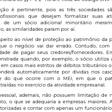
ão é pertinente, pois as três sociedades s
profissionais que desejam formalizar suas 
ia de um sócio adicional minoritário mera
o, as similaridades param por aí.
espeito ao nível de proteção ao patrimônio da 
 o negócio vai dar errado. Contudo, com c
culdade de pagar seus credores/fornecedores. 
nstrada quando, por exemplo, o sócio utiliza
, em casos mais estritos de débitos tributários o
onderá automaticamente por dívidas nos cas
nte do que ocorre com o MEI, em que o patr
traídas no exercício da atividade empresarial.
pessoal, ademais, não possuem limitação de 
nto, o que se adequaria a empresas maiores. A
autorizadas e contar com apenas um funcionári