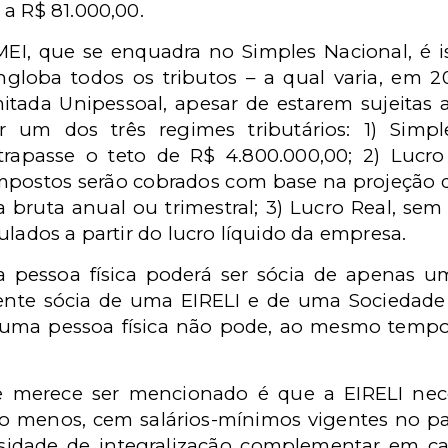
a R$ 81.000,00.
EI, que se enquadra no Simples Nacional, é is
globa todos os tributos – a qual varia, em 20
imitada Unipessoal, apesar de estarem sujeita
r um dos três regimes tributários: 1) Simp
rapasse o teto de R$ 4.800.000,00; 2) Lucr
impostos serão cobrados com base na projeção 
ta bruta anual ou trimestral; 3) Lucro Real, se
ulados a partir do lucro líquido da empresa.
 pessoa física poderá ser sócia de apenas u
nte sócia de uma EIRELI e de uma Sociedade 
 uma pessoa física não pode, ao mesmo tempo,
 merece ser mencionado é que a EIRELI nece
 ao menos, cem salários-mínimos vigentes no pa
sidade de integralização complementar em c