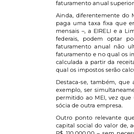
faturamento anual superior 
Ainda, diferentemente do M
paga uma taxa fixa que en
mensais –, a EIRELI e a L
federais, podem optar po
faturamento anual não ult
faturamento e no qual os 
calculada a partir da recei
qual os impostos serão calc
Destaca-se, também, que a
exemplo, ser simultaneame
permitido ao MEI, vez que
sócia de outra empresa.
Outro ponto relevante que
capital social do valor de,
R$ 110.000,00 – sem neces