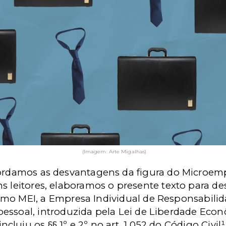
(Imagem: Arte Migalhas)
rdamos as desvantagens da figura do Microempr
ns leitores, elaboramos o presente texto para des
 MEI, a Empresa Individual de Responsabilida
essoal, introduzida pela Lei de Liberdade Econôm
incluiu os §§ 1º e 2º no art. 1.052 do Código Civil¹