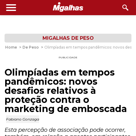
MIGALHAS DE PESO
Home
>
De Peso
>
Olimpíadas em tempos pandêmicos: novos desafio
PUBLICIDADE
Olimpíadas em tempos
pandêmicos: novos
desafios relativos à
proteção contra o
marketing de emboscada
Fabiano Gonzaga
Esta percepção de associação pode ocorrer,