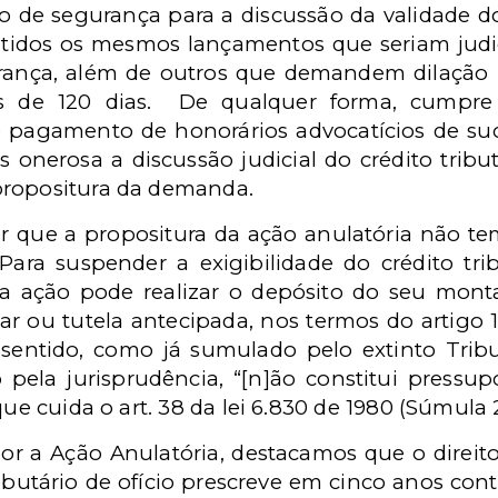
e segurança para a discussão da validade do 
utidos os mesmos lançamentos que seriam ju
ança, além de outros que demandem dilação 
is de 120 dias. De qualquer forma, cumpr
pagamento de honorários advocatícios de su
 onerosa a discussão judicial do crédito tribu
propositura da demanda.
ar que a propositura da ação anulatória não 
Para suspender a exigibilidade do crédito tr
da ação pode realizar o depósito do seu monta
 ou tutela antecipada, nos termos do artigo 151
 sentido, como já sumulado pelo extinto Trib
pela jurisprudência, “[n]ão constitui pressup
que cuida o art. 38 da lei 6.830 de 1980 (Súmula 
r a Ação Anulatória, destacamos que o direito
butário de ofício prescreve em cinco anos cont