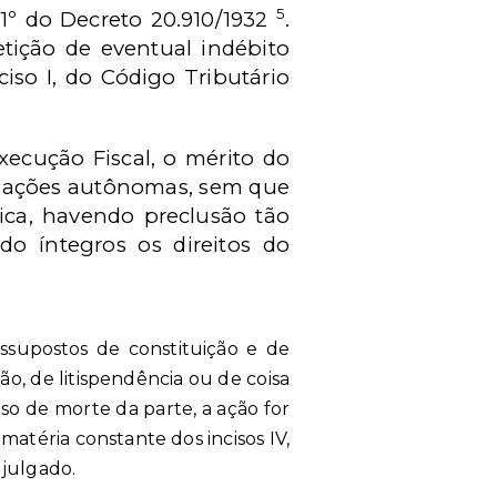
5
1º do Decreto 20.910/1932
.
ição de eventual indébito
ciso I, do Código Tributário
ecução Fiscal, o mérito do
e ações autônomas, sem que
ica, havendo preclusão tão
o íntegros os direitos do
ressupostos de constituição e de
o, de litispendência ou de coisa
caso de morte da parte, a ação for
a matéria constante dos incisos IV,
 julgado.