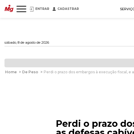
ENTRAR
CADASTRAR
SERVIÇ
sábado, 8 de agosto de 2026
Home
>
De Peso
>
Perdi o prazo dos embargos à execução fiscal, e 
Perdi o prazo do
as defesas cabív