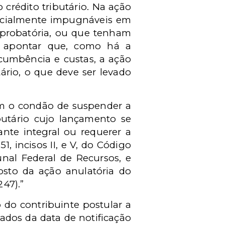
crédito tributário. Na ação
dicialmente impugnáveis em
probatória, ou que tenham
e apontar que, como há a
cumbência e custas, a ação
tário, o que deve ser levado
tem o condão de suspender a
ibutário cujo lançamento se
nte integral ou requerer a
, incisos II, e V, do Código
unal Federal de Recursos, e
osto da ação anulatória do
247).”
 do contribuinte postular a
ados da data de notificação