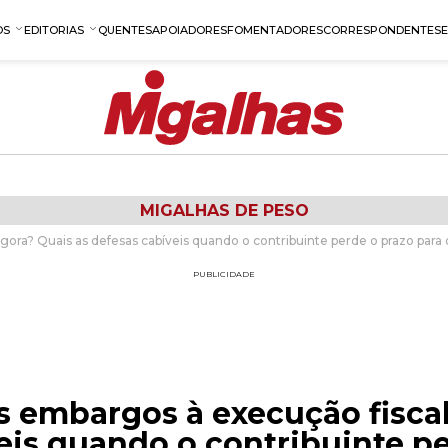
OS
EDITORIAS
QUENTES
APOIADORES
FOMENTADORES
CORRESPONDENTES
MIGALHAS DE PESO
agora? Quais as defesas cabíveis quando o contribuinte perde o prazo par
PUBLICIDADE
s embargos à execução fiscal
eis quando o contribuinte pe