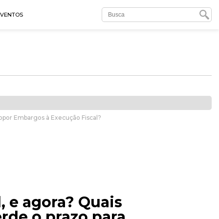
EVENTOS
a opor Embargos à Execução Fiscal?
, e agora? Quais
rde o prazo para