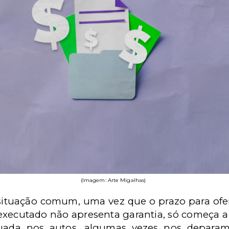
(Imagem: Arte Migalhas)
e situação comum, uma vez que o prazo para of
executado não apresenta garantia, só começa a 
tuada nos autos, algumas vezes nos deparam