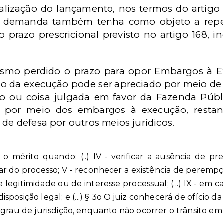
alização do lançamento, nos termos do artigo 
a demanda também tenha como objeto a repet
 o prazo prescricional previsto no artigo 168, in
smo perdido o prazo para opor Embargos à Ex
eto da execução pode ser apreciado por meio d
ão ou coisa julgada em favor da Fazenda Públ
 por meio dos embargos à execução, restand
 de defesa por outros meios jurídicos.
á o mérito quando: (..) IV - verificar a ausência de p
ar do processo;
V - reconhecer a existência de perempçã
e legitimidade ou de interesse processual; (...) IX - em 
disposição legal; e
(...) § 3o O juiz conhecerá de ofício d
 grau de jurisdição, enquanto não ocorrer o trânsito em