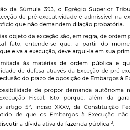
ção da Súmula 393, o Egrégio Superior Tribu
eção de pré-executividade é admissível na ex
 ofício que não demandem dilação probatória.
as objeto da exceção são, em regra, de ordem pú
 tal fato, entende-se que, a partir do mo
ue eiva a execução, deve argui-la em sua prim
limitada às matérias de ordem pública e 
ilidade de defesa através da Exceção de pré-ex
eclusão do prazo de oposição de Embargos à Ex
possibilidade de propor demanda autônoma m
xecução Fiscal. Isto porque, além da garan
 artigo 5º, inciso XXXV, da Constituição F
tido de que os Embargos à Execução não 
3
scutir a dívida ativa da fazenda pública
.