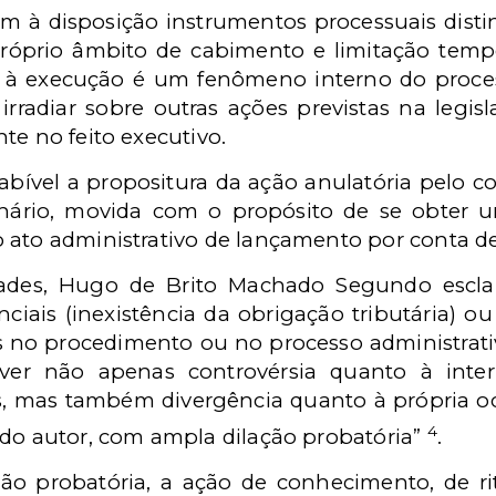
em à disposição instrumentos processuais disti
óprio âmbito de cabimento e limitação temp
à execução é um fenômeno interno do process
radiar sobre outras ações previstas na legisl
te no feito executivo.
bível a propositura da ação anulatória pelo con
nário, movida com o propósito de se obter um
ato administrativo de lançamento por conta de 
ades, Hugo de Brito Machado Segundo esclar
nciais (inexistência da obrigação tributária) o
s no procedimento ou no processo administrativo 
ver não apenas controvérsia quanto à inte
s, mas também divergência quanto à própria oc
4
 do autor, com ampla dilação probatória”
.
ão probatória, a ação de conhecimento, de rit