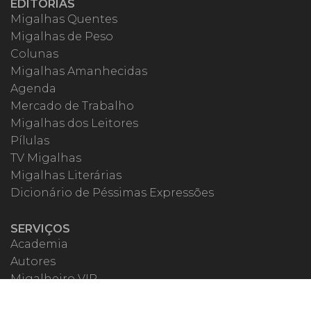
EDITORIAS
Migalhas Quentes
Migalhas de Peso
Colunas
Migalhas Amanhecidas
Agenda
Mercado de Trabalho
Migalhas dos Leitores
Pílulas
TV Migalhas
Migalhas Literárias
Dicionário de Péssimas Expressões
SERVIÇOS
Academia
Autores
Migalheiro VIP
Correspondentes