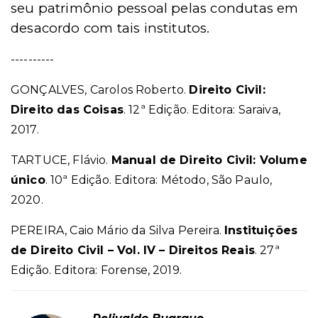
seu patrimônio pessoal pelas condutas em
desacordo com tais institutos.
----------
GON
ÇALVES, Carolos Roberto.
Direito Civil:
Direito das Coisas
.
12
ª
Edição. Editora: Saraiva,
2017.
TARTUCE, Flávio.
Manual de Direito Civil: Volume
ú
nico
. 10
ª
Ediçã
o. Editora: M
é
todo, S
ão Paulo,
2020.
PEREIRA, Caio Mário da Silva Pereira.
Instituições
de Direito Civil – Vol. IV – Direitos Reais
. 27
ª
Edição. Editora: Forense, 2019.