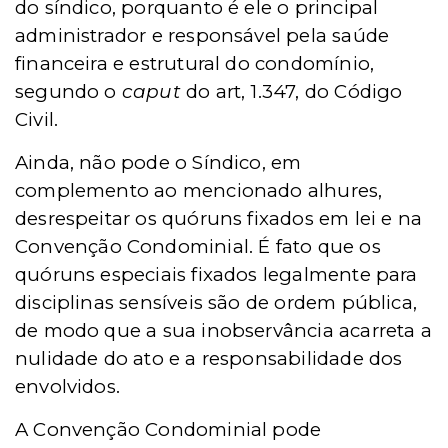
do síndico, porquanto é ele o principal
administrador e responsável pela saúde
financeira e estrutural do condomínio,
segundo o
caput
do art, 1.347, do Código
Civil.
Ainda, não pode o Síndico, em
complemento ao mencionado alhures,
desrespeitar os quóruns fixados em lei e na
Convençã
o Condominial.
É fato que os
quóruns especiais fixados legalmente para
disciplinas sensíveis são de ordem pública,
de modo que a sua inobservância acarreta a
nulidade do ato e a responsabilidade dos
envolvidos.
A Convençã
o
C
ondominial po
de