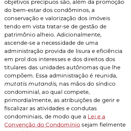
objetivos precípuos são, além da promoção
do bem-estar dos condôminos, a
conservação e valorização dos imóveis
tendo em vista tratar-se de gestão de
patrimônio alhei
o. Adicionalmente,
ascende-se a necessidade de uma
administraçã
o
provida de
lisura e efici
ência
em prol dos interesses e dos direitos dos
titulares das unidades autônomas que lhe
compõem. Essa administraçã
o
é reunida,
mutatis mutandis,
nas mãos do sí
ndico
condominial,
ao qual compete,
primordialmente
, as atribuições de gerir e
fiscalizar as atividades e condutas
condominiais, de modo que a
Lei e a
Convenção do Condomínio
sejam fielmente