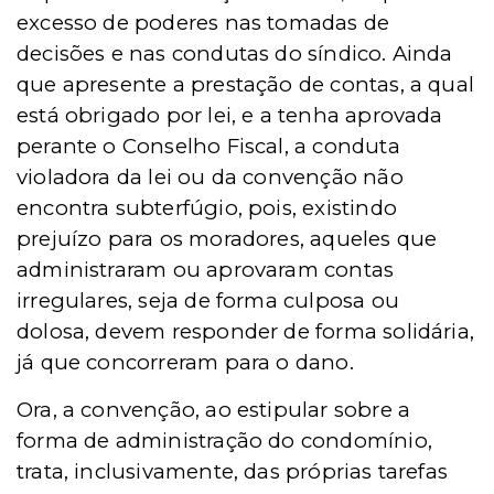
excesso de poderes nas tomadas de
decisões e nas condutas do síndico. Ainda
que apresente a
prest
ação de contas, a qual
est
á obrigado por lei, e a tenha aprovada
perante o Conselho Fiscal, a conduta
violadora da lei ou da convençã
o n
ão
encontra subterfúgio, pois, existindo
prejuízo para os moradores, aqueles que
administraram ou aprovaram contas
irregulares, seja de forma culposa ou
dolosa, devem responder de forma solidária,
já que concorreram para o dano.
Ora, a convençã
o,
ao estipular sobre a
forma de administração do condomí
nio,
t
rata
, inclusivamente, das próprias tarefas