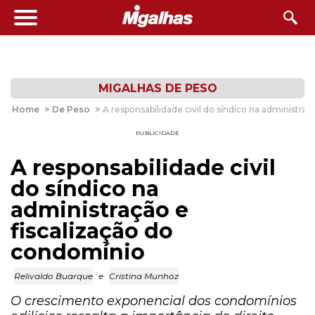
MIGALHAS DE PESO
Home
>
De Peso
>
A responsabilidade civil do síndico na administra
PUBLICIDADE
A responsabilidade civil
do síndico na
administração e
fiscalização do
condomínio
Relivaldo Buarque
e
Cristina Munhoz
O crescimento exponencial dos condomínios