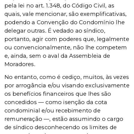
pela lei no art. 1.348, do Código Civil, as
quais, vale mencionar, são exemplificativas,
podendo a Convenção do Condomí
nio
lhe
delegar outras. É vedado ao síndico,
portanto, agir com poderes que, legalmente
ou convencionalmente, não lhe competem
e, ainda, sem o aval da Assembleia de
Moradores.
No entanto, c
omo
é
cedi
ço, muitos, às vezes
por arrog
â
ncia
e/ou visando exclusivamente
os benefícios financeiros que lhes são
concedidos — como isenção da cota
condominial e/ou recebimento de
remuneração —
, est
ão assumindo o cargo
de síndico desconhecendo os limites de