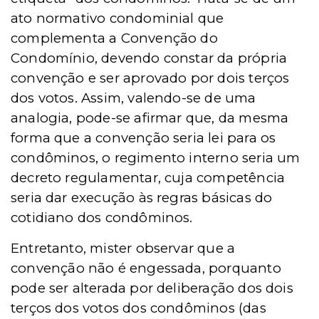
ato normativo condominial que
complementa a Convenção do
Condomínio, devendo constar da pró
pria
conven
ção e ser aprovado por dois terços
dos votos. Assim, valendo-se de uma
analogia, pode-se afirmar que, da mesma
forma que a convenção seria lei para os
condôminos, o regimento interno seria um
decreto regulamentar, cuja competência
seria dar execuçã
o
às regras básicas do
cotidiano dos condôminos.
Entretanto, mister observar que
a
conven
çã
o n
ã
o
é engessada, porquanto
pode ser alterada por deliberação dos dois
terç
os
dos votos dos condô
minos
(das