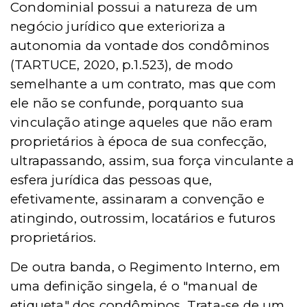
Condominial possui a natureza de um
negócio jurídico que exterioriza a
autonomia da vontade dos condôminos
(TARTUCE, 2020, p.1.523), de modo
semelhante a um contrato, mas que com
ele nã
o se co
nfunde, porquanto sua
vinculação atinge aqueles que não eram
proprietários à época de sua confecção,
ultrapassando, assim, sua forç
a vinculante a
esfera jur
ídica das pessoas que,
efetivamente, assinaram a convenção e
atingindo, outrossim,
locat
ários e futuros
proprietários.
De outra banda, o Regimento Interno, em
uma definiçã
o singela,
é
o
"
manual de
etiqueta
" dos condôminos. Trata-se de um