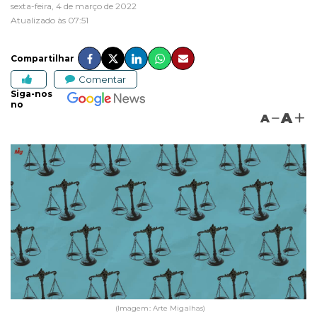
sexta-feira, 4 de março de 2022
Atualizado às 07:51
Compartilhar
Comentar
Siga-nos
no
A
A
(Imagem: Arte Migalhas)