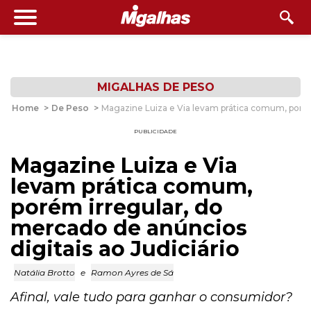
MIGALHAS DE PESO
Home
>
De Peso
>
Magazine Luiza e Via levam prática comum, porém 
PUBLICIDADE
Magazine Luiza e Via
levam prática comum,
porém irregular, do
mercado de anúncios
digitais ao Judiciário
Natália Brotto
e
Ramon Ayres de Sá
Afinal, vale tudo para ganhar o consumidor?