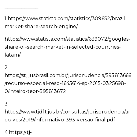
____________
1 https://www.statista.com/statistics/309652/brazil-
market-share-search-engine/
https://www.statista.com/statistics/639072/googles-
share-of-search-market-in-selected-countries-
latam/
2
https://stj.jusbrasil.com.br/jurisprudencia/595813666
/recurso-especial-resp-1645614-sp-2015-0325698-
0/inteiro-teor-595813672
3
https://www.tjdft.jus.br/consultas/jurisprudencia/ar
quivos/2019/informativo-393-versao-final.pdf
4 https://tj-