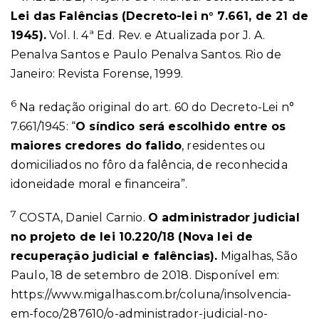
Lei das Falências (Decreto-lei n° 7.661, de 21 de
1945).
Vol. I. 4ª Ed. Rev. e Atualizada por J. A.
Penalva Santos e Paulo Penalva Santos. Rio de
Janeiro: Revista Forense, 1999.
6
Na redação original do art. 60 do Decreto-Lei n°
7.661/1945: “
O síndico será escolhido entre os
maiores credores do falido
, residentes ou
domiciliados no fôro da falência, de reconhecida
idoneidade moral e financeira”.
7
COSTA, Daniel Carnio.
O administrador judicial
no projeto de lei 10.220/18 (Nova lei de
recuperação judicial e falências).
Migalhas, São
Paulo, 18 de setembro de 2018. Disponível em:
https://www.migalhas.com.br/coluna/insolvencia-
em-foco/287610/o-administrador-judicial-no-