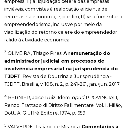
empresa; II) a liquidação célere das empresas
inviáveis, com vistas à realocação eficiente de
recursos na economia; e, por fim, II) visa fomentar o
empreendedorismo, inclusive por meio da
viabilização do retorno célere do empreendedor
falido à atividade econômica.
3
OLIVEIRA, Thiago Pires.
A remuneração do
administrador judicial em processos de
insolvência empresarial na jurisprudência do
TJDFT
. Revista de Doutrina e Jurisprudência -
TJDFT, Brasília, v. 108, n. 2, p. 241-261, jan./jun. 2017.
4
BERNIER, Joice Ruiz. Idem.
apud
PROVINCIALI,
Renzo. Trattado di Diritto Fallimentare. Vol. I. Milão,
Dott. A. Giuffrè Editore, 1974, p. 659.
5
VALVERDE, Trajano de Miranda.
Comentários à