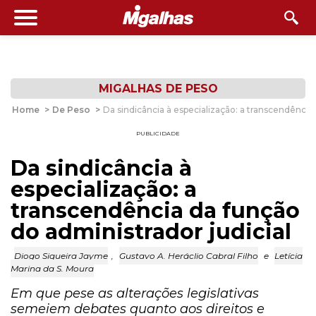
MIGALHAS DE PESO
Home
>
De Peso
>
Da sindicância à especialização: a transcendência 
PUBLICIDADE
Da sindicância à
especialização: a
transcendência da função
do administrador judicial
Diogo Siqueira Jayme
,
Gustavo A. Heráclio Cabral Filho
e
Letícia
Marina da S. Moura
Em que pese as alterações legislativas
semeiem debates quanto aos direitos e