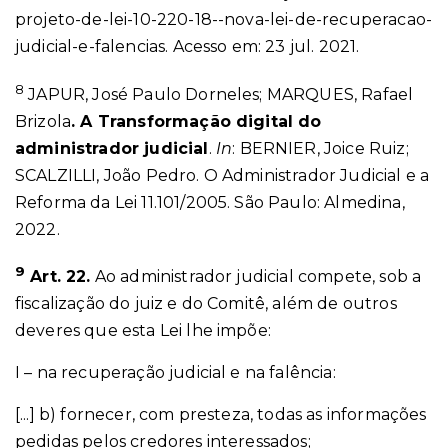
projeto-de-lei-10-220-18--nova-lei-de-recuperacao-
judicial-e-falencias. Acesso em: 23 jul. 2021.
8
JAPUR, José Paulo Dorneles; MARQUES, Rafael
Brizola
. A Transformação digital do
administrador judicial
.
In
: BERNIER, Joice Ruiz;
SCALZILLI, João Pedro. O Administrador Judicial e a
Reforma da Lei 11.101/2005. São Paulo: Almedina,
2022.
9
Art. 22.
Ao administrador judicial compete, sob a
fiscalização do juiz e do Comitê, além de outros
deveres que esta Lei lhe impõe:
I – na recuperação judicial e na falência:
[...] b) fornecer, com presteza, todas as informações
pedidas pelos credores interessados;