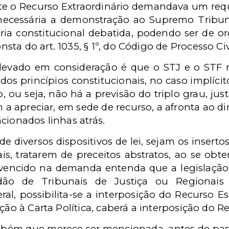
e o Recurso Extraordinário demandava um requ
 necessária a demonstração ao Supremo Tribuna
a constitucional debatida, podendo ser de orde
ta do art. 1035, § 1º, do Código de Processo Civi
levado em consideração é que o STJ e o STF 
os princípios constitucionais, no caso implícito
o, ou seja, não há a previsão do triplo grau, ju
m a apreciar, em sede de recurso, a afronta ao di
cionados linhas atrás.
de diversos dispositivos de lei, sejam os inserto
rais, tratarem de preceitos abstratos, ao se ob
 vencido na demanda entenda que a legislação 
ão de Tribunais de Justiça ou Regionais
al, possibilita-se a interposição do Recurso E
ção à Carta Política, caberá a interposição do R
ém que merece ser mencionada, antes de passa