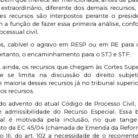
 extraordinário, diferente dos demais recurso
ses recursos são interpostos perante o presi
m a função de fazer essa primeira análise, conf
cessual civil.
os, cabível o agravo em RESP ou em RE para 
portanto, o encaminhamento para o STJ e STF.
 ainda, os recursos que chegam às Cortes Sup
e se limita na discussão do direito subjeti
 maioria desses recursos já no tribunal superi
os recursos.
 advento do atual Código de Processo Civil, 
de admissibilidade do Recurso Especial. Essa
onal é motivada pela inclusão, no que tang
nto da EC 45/04 (chamada de Emenda da Reform
iso III, do art. 102 a necessidade de o recorre