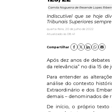
Camila Nogueira de Resende Lopes Ribeir
Indiscutível que se hoje d
Tribunais Superiores sempre 
quarta-feira, 20 de julho de 2022
Atualizado às 08:41
Compartilhar
Após dez anos de debates 
da relevância” no dia 15 de 
Para entender as alteraçõe
análise do contexto histór
Extraordinário e dos Embar
demais – denominados de r
De início, o próprio text