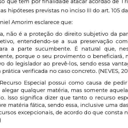
so que tem por finalidade atacar acórdão de Tr
s hipóteses previstas no inciso III do art. 105 d
aniel Amorim esclarece que:
a, não é a proteção do direito subjetivo da pa
jetivo, entendendo-se a sua preservação como
ara a parte sucumbente. É natural que, ness
ente, porque o seu provimento o beneficiará, 
vo do legislador ao prevê-los, sendo essa vant
ática verificada no caso concreto. (NEVES, 2016
o Recurso Especial possui como causa de pedi
 alegar qualquer matéria, mas somente aquela
o. Isso significa dizer que tanto o recurso es
e matéria fática, sendo essa, inclusive uma da
ecursos excepcionais, de acordo do que consta 
)