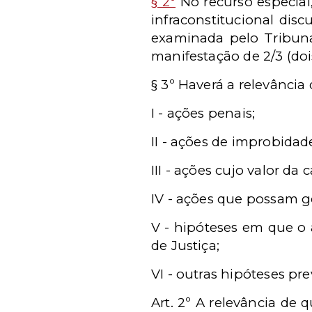
§ 2º
No recurso especial,
infraconstitucional disc
examinada pelo Tribun
manifestação de 2/3 (do
§ 3º Haverá a relevância 
I - ações penais;
II - ações de improbidad
III - ações cujo valor da
IV - ações que possam ge
V - hipóteses em que o 
de Justiça;
VI - outras hipóteses pre
Art. 2º A relevância de q