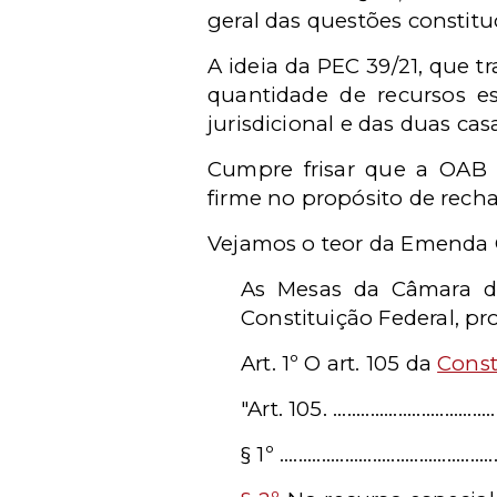
geral das questões constitu
A ideia da PEC 39/21, que t
quantidade de recursos 
jurisdicional e das duas casa
Cumpre frisar que a OAB 
firme no propósito de rech
Vejamos o teor da Emenda C
As Mesas da Câmara do
Constituição Federal, p
Art. 1º O art. 105 da
Const
"Art. 105. ........................................
§ 1º ................................................