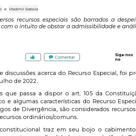
o
e
Vladimir Saboia
iversos recursos especiais são barrados a despe
com o intuito de obstar a admissibilidade e anál
Siga-nos
Comentar
no
e discussões acerca do Recurso Especial, foi
julho de 2022.
s que passa a dispor o art. 105 da Constitui
ico e algumas características do Recurso Espec
gos de Divergência, são considerados recursos 
ecursos ordinários/comuns.
o constitucional traz em seu bojo o cabiment