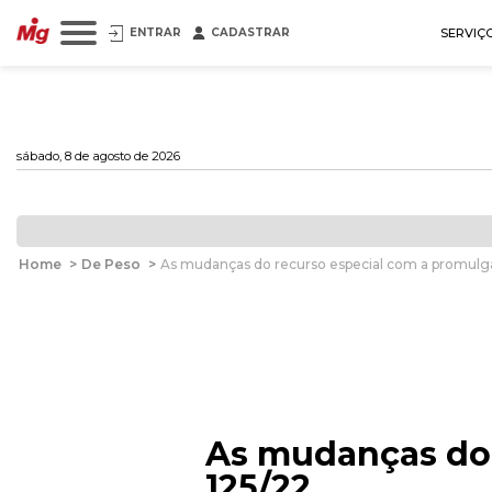
ENTRAR
CADASTRAR
SERVIÇ
sábado, 8 de agosto de 2026
Home
>
De Peso
>
As mudanças do recurso especial com a promulg
As mudanças do 
125/22