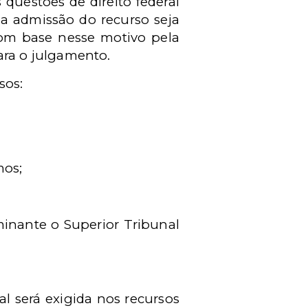
 questões de direito federal
e a admissão do recurso seja
om base nesse motivo pela
ara o julgamento.
sos:
mos;
minante o Superior Tribunal
ral será exigida nos recursos