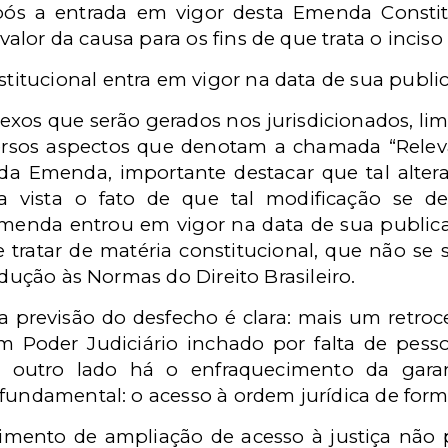
após a entrada em vigor desta Emenda Consti
alor da causa para os fins de que trata o inciso I
titucional entra em vigor na data de sua publi
lexos que serão gerados nos jurisdicionados, l
versos aspectos que denotam a chamada “Relevâ
da Emenda, importante destacar que tal altera
a vista o fato de que tal modificação se de
Emenda entrou em vigor na data de sua publica
tratar de matéria constitucional, que não se s
odução às Normas do Direito Brasileiro.
 a previsão do desfecho é clara: mais um retroc
Poder Judiciário inchado por falta de pessoa
r outro lado há o enfraquecimento da garan
fundamental: o acesso à ordem jurídica de form
vimento de ampliação de acesso à justiça não