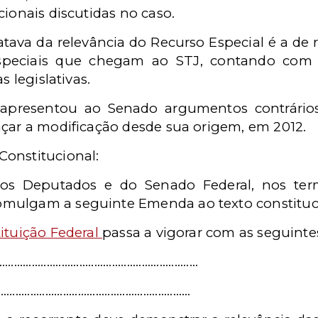
cionais discutidas no caso.
ratava da relevância do Recurso Especial é a de
especiais que chegam ao STJ, contando com 
s legislativas.
apresentou ao Senado argumentos contrário
açar a modificação desde sua origem, em 2012.
onstitucional:
s Deputados e do Senado Federal, nos term
romulgam a seguinte Emenda ao texto constituc
ituição Federal
passa a vigorar com as seguintes
..............................................................
...............................................................