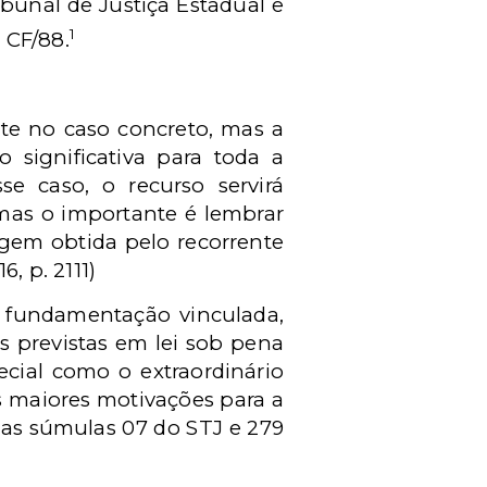
ibunal de Justiça Estadual e
1
a CF/88.
rte no caso concreto, mas a
 significativa para toda a
e caso, o recurso servirá
mas o importante é lembrar
agem obtida pelo recorrente
, p. 2111)
r fundamentação vinculada,
s previstas em lei sob pena
pecial como o extraordinário
s maiores motivações para a
nas súmulas 07 do STJ e 279