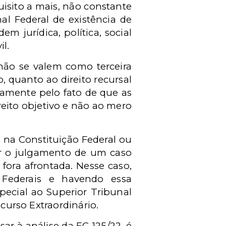
isito a mais, não constante
l Federal de existência de
m jurídica, política, social
l.
não se valem como terceira
, quanto ao direito recursal
stamente pelo fato de que as
reito objetivo e não ao mero
s na Constituição Federal ou
ter o julgamento de um caso
fora afrontada. Nesse caso,
 Federais e havendo essa
special ao Superior Tribunal
ecurso Extraordinário.
r à análise da EC 125/22, é