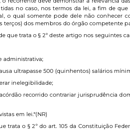
 o recorrente deve demonstrar a relevância das
utidas no caso, nos termos da lei, a fim de qu
al, o qual somente pode dele não conhecer c
is terços) dos membros do órgão competente p
de que trata o § 2º deste artigo nos seguintes ca
e administrativa;
 causa ultrapasse 500 (quinhentos) salários míni
rar inelegibilidade;
acórdão recorrido contrariar jurisprudência do
vistas em lei."(NR)
ue trata o § 2º do art. 105 da Constituição Fede