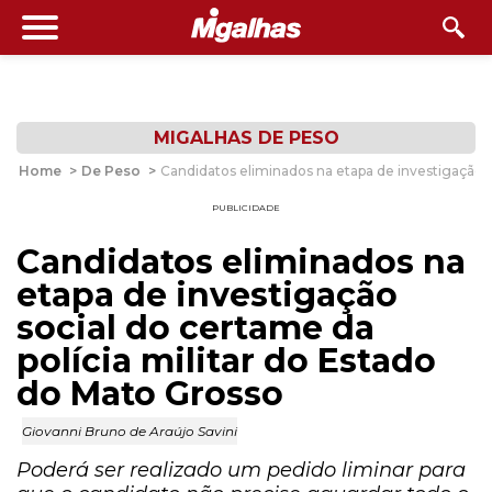
MIGALHAS DE PESO
Home
>
De Peso
>
Candidatos eliminados na etapa de investigação s
PUBLICIDADE
Candidatos eliminados na
etapa de investigação
social do certame da
polícia militar do Estado
do Mato Grosso
Giovanni Bruno de Araújo Savini
Poderá ser realizado um pedido liminar para