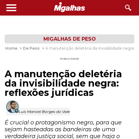
MIGALHAS DE PESO
Home
>
De Peso
>
A manutenção deletéria da invisibilidade negra: re
PUBLICIDADE
A manutenção deletéria
da invisibilidade negra:
reflexões jurídicas
Luís Manoel Borges do Vale
É crucial o protagonismo negro, para que
sejam hasteadas as bandeiras de uma
verdadeira justiça social, sem que haja o