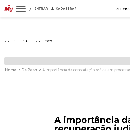
ENTRAR
CADASTRAR
SERVIÇ
sexta-feira, 7 de agosto de 2026
Home
>
De Peso
>
A importância da constatação prévia em processos
A importância d
recuperação judi