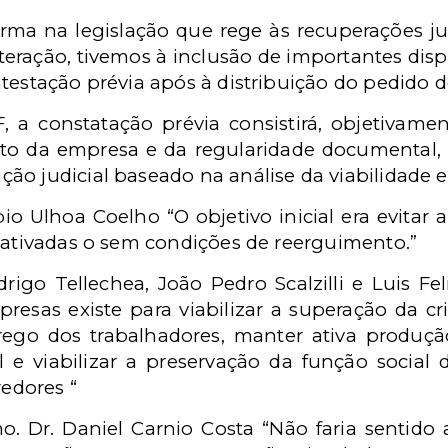
a na legislação que rege às recuperações judic
teração, tivemos à inclusão de importantes dispo
ntestação prévia após à distribuição do pedido d
 a constatação prévia consistirá, objetivament
o da empresa e da regularidade documental,
ão judicial baseado na análise da viabilidade
io Ulhoa Coelho “O objetivo inicial era evitar 
esativadas o sem condições de reerguimento.”
rigo Tellechea, João Pedro Scalzilli e Luis Fel
presas existe para viabilizar a superação da cr
rego dos trabalhadores, manter ativa produçã
 e viabilizar a preservação da função social
redores “
mo. Dr. Daniel Carnio Costa “Não faria sentido 