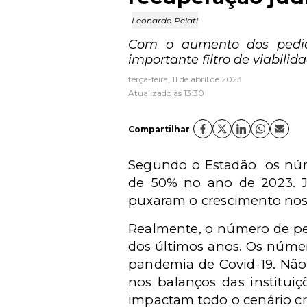
Leonardo Pelati
Com o aumento dos pedid
importante filtro de viabilida
terça-feira, 11 de abril de 2023
Atualizado às 13:30
Compartilhar
Segundo o Estadão
os núm
de 50% no ano de 2023. Jur
puxaram o crescimento nos 
Realmente, o número de ped
dos últimos anos. Os númer
pandemia de Covid-19. Não 
nos balanços das institui
impactam todo o cenário cr