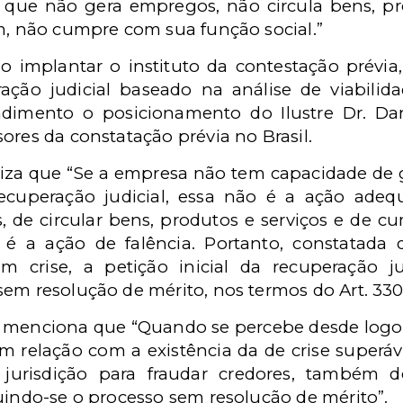
que não gera empregos, não circula bens, pro
im, não cumpre com sua função social.”
 implantar o instituto da contestação prévia
ção judicial baseado na análise de viabili
imento o posicionamento do Ilustre Dr. Dani
ores da constatação prévia no Brasil.
iza que “Se a empresa não tem capacidade de ge
 recuperação judicial, essa não é a ação ad
 de circular bens, produtos e serviços e de cum
é a ação de falência. Portanto, constatada 
crise, a petição inicial da recuperação jud
m resolução de mérito, nos termos do Art. 330, i
 menciona que “Quando se percebe desde logo q
em relação com a existência da de crise superáv
a jurisdição para fraudar credores, também de
uindo-se o processo sem resolução de mérito”.