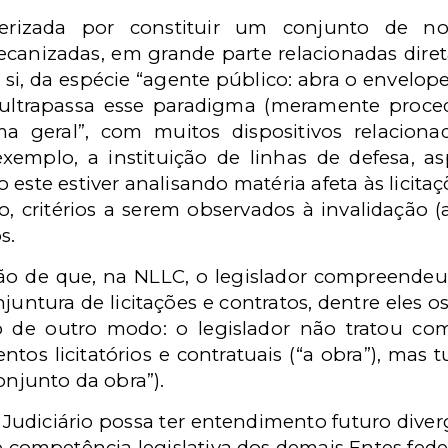
cterizada por constituir um conjunto de 
mecanizadas, em grande parte relacionadas dir
m si, da espécie “agente público: abra o envelope.
o, ultrapassa esse paradigma (meramente proc
 geral”, com muitos dispositivos relaciona
exemplo, a instituição de linhas de defesa, a
este estiver analisando matéria afeta às licitaçõ
, critérios a serem observados à invalidação (
s.
ção de que, na NLLC, o legislador compreendeu
juntura de licitações e contratos, dentre eles o
o de outro modo: o legislador não tratou co
tos licitatórios e contratuais (“a obra”), mas t
onjunto da obra”).
 Judiciário possa ter entendimento futuro dive
 competência legislativa dos demais Entes federa