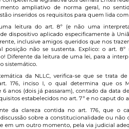
imento ampliativo de norma geral, no senti
stão inseridos os requisitos para quem lida com
uma leitura do art. 8º (e não uma interpre
de dispositivo aplicado especificamente à Un
rente, inclusive amigos queridos que nos tra
 posição não se sustenta. Explico: o art. 8º
 Diferente da leitura de uma lei, para a inte
o sistemático.
temática da NLLC, verifica-se que se trata de
art. 176, inciso I, o qual determina que os
 6 anos (dois já passaram), contado da data de 
isitos estabelecidos no art. 7º e no caput do ar
e da clareza contida no art. 176, que o ca
iscussão sobre a constitucionalidade ou não do
te em um outro momento, pela via judicial adeq