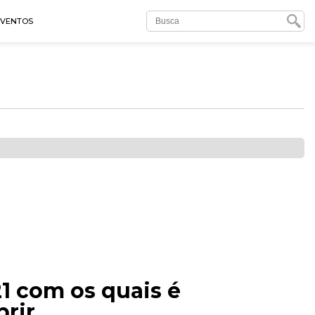
EVENTOS
21 com os quais é
prir