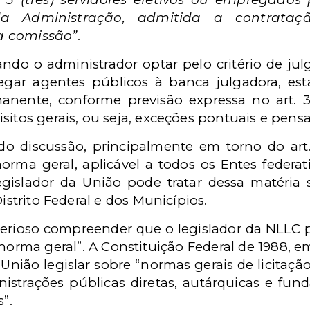
 Administração, admitida a contrataçã
a comissão”
.
ando o administrador optar pelo critério de j
egar agentes públicos à banca julgadora, es
ente, conforme previsão expressa no art. 37, 
sitos gerais, ou seja, exceções pontuais e pensa
 discussão, principalmente em torno do art. 8
orma geral, aplicável a todos os Entes federat
gislador da União pode tratar dessa matéria
Distrito Federal e dos Municípios.
perioso compreender que o legislador da NLLC 
norma geral”. A Constituição Federal de 1988, em
União legislar sobre “normas gerais de licitaçã
istrações públicas diretas, autárquicas e fund
”.