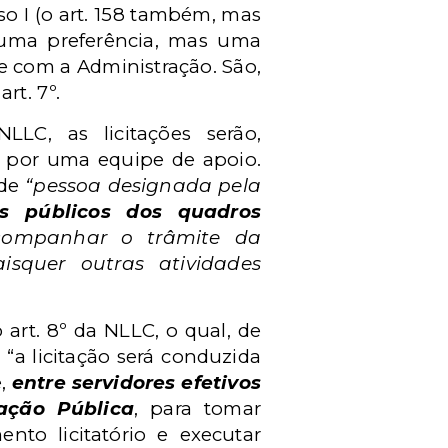
nciso I (o art. 158 também, mas
u uma preferência, mas uma
 com a Administração. São,
rt. 7º.
LC, as licitações serão,
o por uma equipe de apoio.
 de
“pessoa designada pela
s públicos dos quadros
acompanhar o trâmite da
isquer outras atividades
 art. 8º da NLLC, o qual, de
“a licitação será conduzida
e,
entre servidores efetivos
ação Pública
, para tomar
nto licitatório e executar