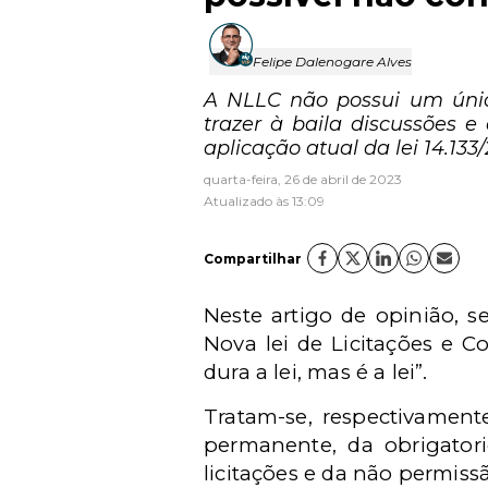
Felipe Dalenogare Alves
A NLLC não possui um únic
trazer à baila discussões 
aplicação atual da lei 14.133
quarta-feira, 26 de abril de 2023
Atualizado às 13:09
Compartilhar
Neste artigo de opinião, se
Nova lei de Licitações e C
dura a lei, mas é a lei”.
Tratam-se, respectivament
permanente, da obrigatori
licitações e da não permiss