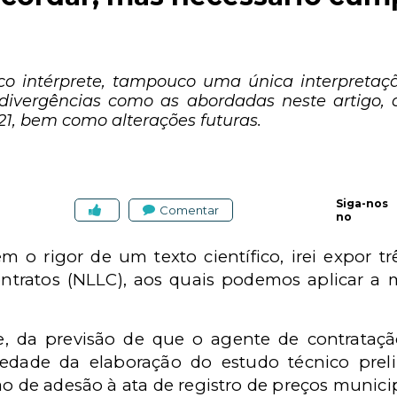
o intérprete, tampouco uma única interpretaçã
e divergências como as abordadas neste artigo
/21, bem como alterações futuras.
Siga-nos
Comentar
no
m o rigor de um texto científico, irei expor trê
ontratos (NLLC), aos quais podemos aplicar a
e, da previsão de que o agente de contrataç
edade da elaboração do estudo técnico prel
ão de adesão à ata de registro de preços municip