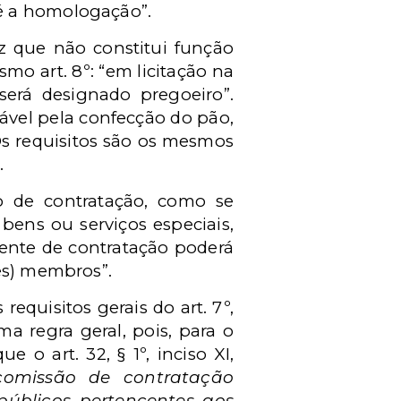
é a homologação”.
ez que não constitui função
mo art. 8º: “em licitação na
erá designado pregoeiro”.
sável pela confecção do pão,
Os requisitos são os mesmos
.
ão de contratação, como se
 bens ou serviços especiais,
agente de contratação poderá
ês) membros”.
quisitos gerais do art. 7º,
a regra geral, pois, para o
o art. 32, § 1º, inciso XI,
comissão de contratação
públicos pertencentes aos