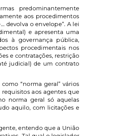
normas predominantemente
etamente aos procedimentos
.. devolva o envelope”. A lei
edimental) e apresenta uma
dos à governança pública,
spectos procedimentais nos
es e contratações, restrição
até judicial) de um contrato
 como “norma geral” vários
s requisitos aos agentes que
mo norma geral só aquelas
udo aquilo, com licitações e
rgente, entendo que a União
tivos. Tal qual o legislador