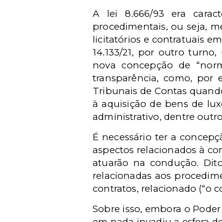
A lei 8.666/93 era cara
procedimentais, ou seja, 
licitatórios e contratuais e
14.133/21, por outro turn
nova concepção de “norma
transparência, como, por 
Tribunais de Contas quando 
à aquisição de bens de luxo
administrativo, dentre outro
É necessário ter a concep
aspectos relacionados à con
atuarão na condução. Dit
relacionadas aos procedimen
contratos, relacionado (“o c
Sobre isso, embora o Poder
em nada invadiu a esfera de