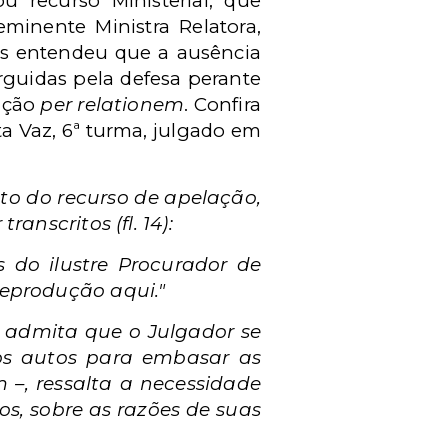
u recurso Ministerial, que
eminente Ministra Relatora,
ois entendeu que a ausência
rguidas pela defesa perante
ação
per relationem
. Confira
ta Vaz, 6ª turma, julgado em
nto do recurso de apelação,
anscritos (fl. 14):
s do ilustre Procurador de
reprodução aqui."
a admita que o Julgador se
 nos autos para embasar as
–, ressalta a necessidade
, sobre as razões de suas