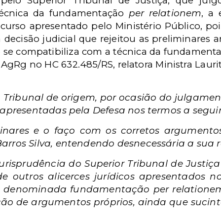
elo Superior Tribunal de Justiça, que julgo
 técnica da fundamentação
per relationem
, a 
ecurso apresentado pelo Ministério Público, p
ecisão judicial que rejeitou as preliminares a
o se compatibiliza com a técnica da fundament
AgRg no HC 632.485/RS, relatora Ministra Lauri
o Tribunal de origem, por ocasião do julgame
apresentadas pela Defesa nos termos a seguir tr
iminares e o faço com os corretos argumento
 Barros Silva, entendendo desnecessária a sua 
urisprudência do Superior Tribunal de Justiç
 de outros alicerces jurídicos apresentados
ca denominada fundamentação per relationem 
 de argumentos próprios, ainda que sucintos