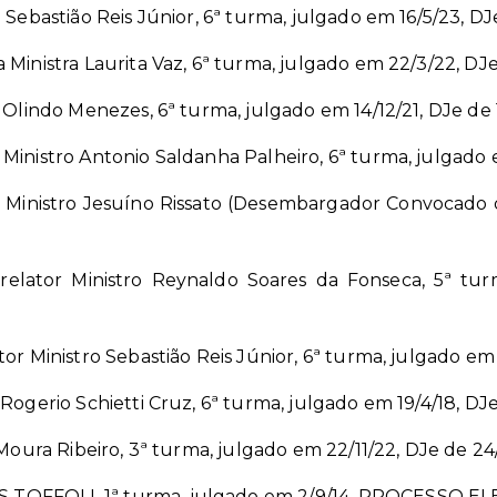
 Sebastião Reis Júnior, 6ª turma, julgado em 16/5/23, DJe
Ministra Laurita Vaz, 6ª turma, julgado em 22/3/22, DJe
 Olindo Menezes, 6ª turma, julgado em 14/12/21, DJe de 
Ministro Antonio Saldanha Palheiro, 6ª turma, julgado e
 Ministro Jesuíno Rissato (Desembargador Convocado 
elator Ministro Reynaldo Soares da Fonseca, 5ª tur
or Ministro Sebastião Reis Júnior, 6ª turma, julgado em
Rogerio Schietti Cruz, 6ª turma, julgado em 19/4/18, DJe
 Moura Ribeiro, 3ª turma, julgado em 22/11/22, DJe de 24/
IAS TOFFOLI, 1ª turma, julgado em 2/9/14, PROCESSO 