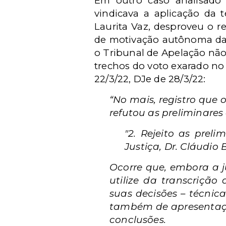
Em outro caso analisado p
vindicava a aplicação da
Laurita Vaz, desproveu o r
de motivação autônoma da d
o Tribunal de Apelação nã
trechos do voto exarado no 
22/3/22, DJe de 28/3/22:
“No mais, registro que 
refutou as preliminares 
"2. Rejeito as prel
Justiça, Dr. Cláudio
Ocorre que, embora a j
utilize da transcrição
suas decisões – técni
também de apresentação
conclusões.