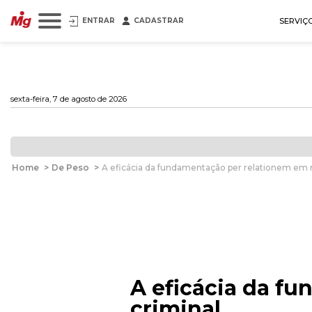
ENTRAR
CADASTRAR
SERVIÇ
sexta-feira, 7 de agosto de 2026
Home
>
De Peso
>
A eficácia da fundamentação per relationem em 
A eficácia da f
criminal