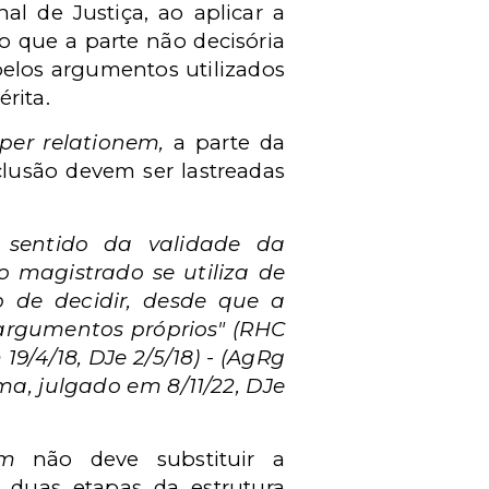
al de Justiça, ao aplicar a
o que a parte não decisória
 pelos argumentos utilizados
rita.
per relationem,
a parte da
clusão devem ser lastreadas
o sentido da validade da
 magistrado se utiliza de
o de decidir, desde que a
argumentos próprios" (RHC
19/4/18, DJe 2/5/18) - (AgRg
ma, julgado em 8/11/22, DJe
em
não deve substituir a
 duas etapas da estrutura