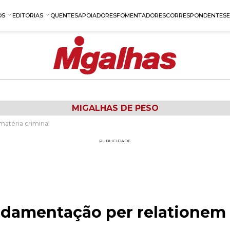
OS
EDITORIAS
QUENTES
APOIADORES
FOMENTADORES
CORRESPONDENTES
MIGALHAS DE PESO
matéria criminal
PUBLICIDADE
undamentação per relationem