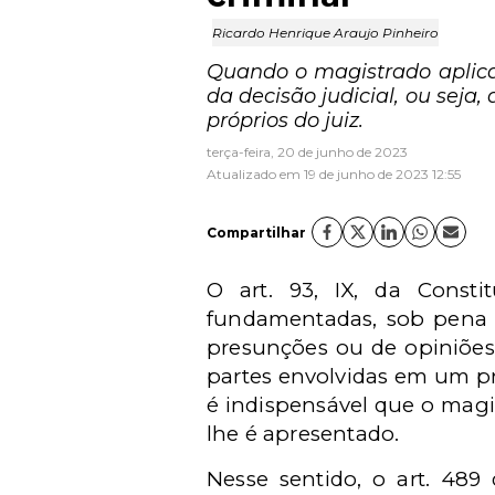
Ricardo Henrique Araujo Pinheiro
Quando o magistrado aplica
da decisão judicial, ou sej
próprios do juiz.
terça-feira, 20 de junho de 2023
Atualizado em 19 de junho de 2023 12:55
Compartilhar
O art. 93, IX, da Consti
fundamentadas, sob pena d
presunções ou de opiniões 
partes envolvidas em um pro
é indispensável que o magi
lhe é apresentado.
Nesse sentido, o art. 489