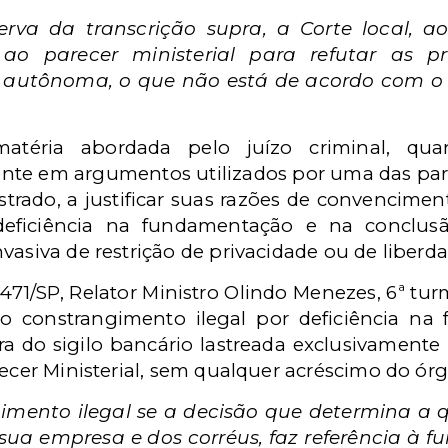
va da transcrição supra, a Corte local, ao 
se ao parecer ministerial para refutar as p
 autônoma, o que não está de acordo com o
téria abordada pelo juízo criminal, qua
te em argumentos utilizados por uma das parte
trado, a justificar suas razões de convencime
 deficiência na fundamentação e na conclus
vasiva de restrição de privacidade ou de liberda
71/SP, Relator Ministro Olindo Menezes, 6ª turm
o o constrangimento ilegal por deficiência n
ra do sigilo bancário lastreada exclusivamente
recer Ministerial, sem qualquer acréscimo do órg
imento ilegal se a decisão que determina a q
da sua empresa e dos corréus, faz referência