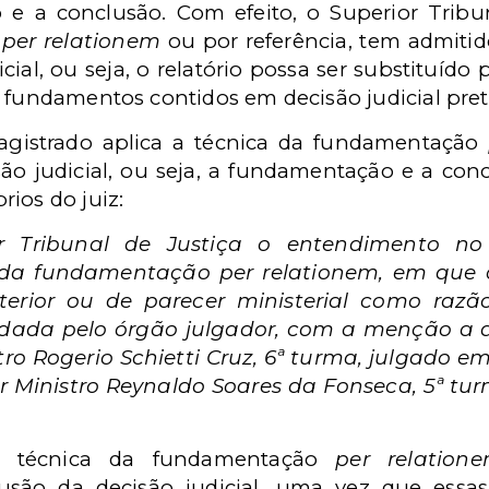
 e a conclusão. Com efeito, o Superior Tribun
o
per relationem
ou por referência, tem admitid
icial, ou seja, o relatório possa ser substituído
 fundamentos contidos em decisão judicial preté
gistrado aplica a técnica da fundamentação
isão judicial, ou seja, a fundamentação e a con
ios do juiz:
or Tribunal de Justiça o entendimento n
a da fundamentação per relationem, em que o
terior ou de parecer ministerial como razã
rdada pelo órgão julgador, com a menção a 
tro Rogerio Schietti Cruz, 6ª turma, julgado em 
or Ministro Reynaldo Soares da Fonseca, 5ª tur
da técnica da fundamentação
per relation
são da decisão judicial, uma vez que essas