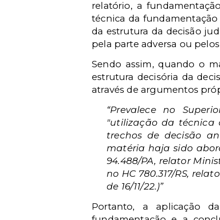
relatório, a fundamentação
técnica da fundamentaçã
da estrutura da decisão jud
pela parte adversa ou pelos
Sendo assim, quando o ma
estrutura decisória da dec
através de argumentos própr
“Prevalece no Superi
"utilização da técnic
trechos de decisão an
matéria haja sido abo
94.488/PA, relator Minis
no HC 780.317/RS, relat
de 16/11/22.)”
Portanto, a aplicação 
fundamentação e a conclu