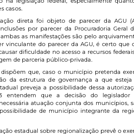
 na legislação federal, especialmente quanto
s casos.
ação direta foi objeto de parecer da AGU (
lusões por parecer da Procuradoria Geral da
 ambas as manifestações são pelo arquivament
er vinculante do parecer da AGU, é certo que 
causar dificuldade no acesso a recursos federai
gem de parceria público-privada.
 dispõem que, caso o município pretenda exer
ção da estrutura de governança a que esteja i
adual preveja a possibilidade dessa autorizaç
3 entendem que a decisão do legislador 
 necessária atuação conjunta dos municípios, 
ossibilidade de município integrante da regi
lação estadual sobre regionalização prevê o exerc