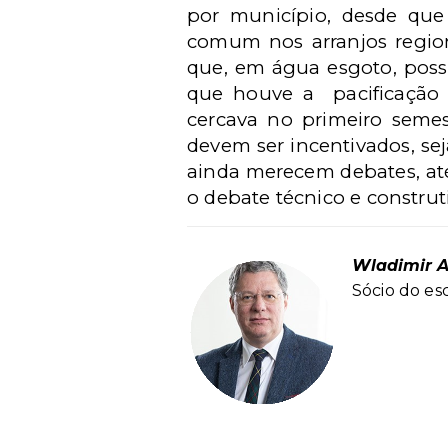
por município, desde que a
comum nos arranjos region
que, em água esgoto, possu
que houve a pacificação d
cercava no primeiro semes
devem ser incentivados, sej
ainda merecem debates, até
o debate técnico e construt
Wladimir A
Sócio do es