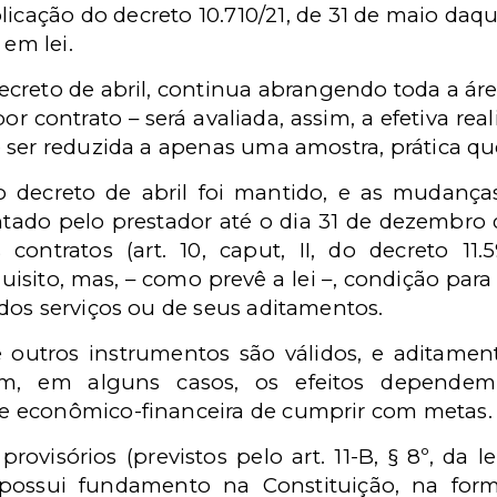
icação do decreto 10.710/21, de 31 de maio daq
 em lei.
reto de abril, continua abrangendo toda a área
or contrato – será avaliada, assim, a efetiva re
ser reduzida a apenas uma amostra, prática que
o decreto de abril foi mantido, e as mudança
tado pelo prestador até o dia 31 de dezembro
ontratos (art. 10, caput, II, do decreto 11.5
sito, mas, – como prevê a lei –, condição para 
dos serviços ou de seus aditamentos.
 outros instrumentos são válidos, e aditame
m, em alguns casos, os efeitos dependem
 econômico-financeira de cumprir com metas.
rovisórios (previstos pelo art. 11-B, § 8º, da le
e possui fundamento na Constituição, na for