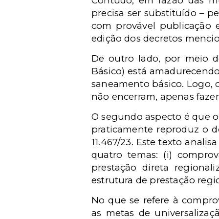
Contudo, em razão das mud
precisa ser substituído – 
com provável publicação 
edição dos decretos mencio
De outro lado, por meio 
Básico) está amadurecendo 
saneamento básico. Logo, o
não encerram, apenas fazem
O segundo aspecto é que os
praticamente reproduz o de
11.467/23. Este texto anal
quatro temas: (i) comprova
prestação direta regionali
estrutura de prestação regi
No que se refere à compro
as metas de universalizaçã