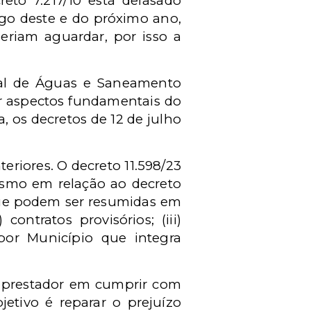
eto 7.217/10 está defasado
ngo deste e do próximo ano,
riam aguardar, por isso a
nal de Águas e Saneamento
ar aspectos fundamentais do
 os decretos de 12 de julho
riores. O decreto 11.598/23
mesmo em relação ao decreto
 que podem ser resumidas em
ontratos provisórios; (iii)
e por Município que integra
o prestador em cumprir com
jetivo é reparar o prejuízo