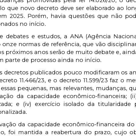
anças promovidas pela lei 14.026/20, o decr
pelo que novo decreto deve ser elaborado ao lo
em 2025. Porém, havia questões que não pode
nados no início.
de debates e estudos, a ANA (Agência Nacio
onze normas de referência, que vão disciplin
s próximos anos serão de muito debate e, ainda,
 parte de processo ainda no início.
 decretos publicados pouco modificaram os ante
creto 11.466/23, e o decreto 11.599/23 faz o 
isa essas pequenas, mas relevantes, mudanças,
ção da capacidade econômico-financeira; (ii) c
zada; e (iv) exercício isolado da titularidad
onalizada.
vação da capacidade econômico-financeira d
o, foi mantida a reabertura do prazo, cujo ob