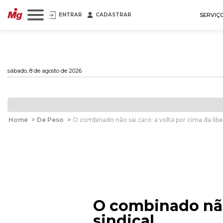
ENTRAR
CADASTRAR
SERVIÇ
sábado, 8 de agosto de 2026
Home
>
De Peso
>
O combinado não sai caro: a volta por cima da libe
O combinado não 
sindical