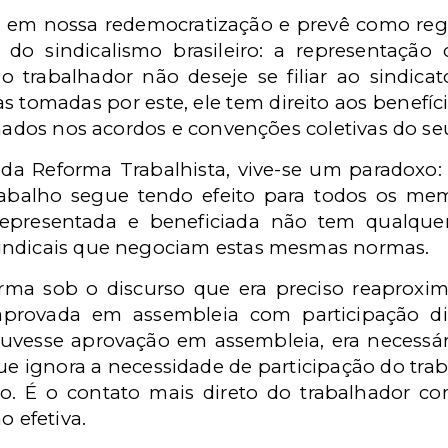
em nossa redemocratização e prevê como regra
 do sindicalismo brasileiro: a representação
 o trabalhador não deseje se filiar ao sindi
tomadas por este, ele tem direito aos benefíc
rmados nos acordos e convenções coletivas do seu
 da Reforma Trabalhista, vive-se um paradoxo
rabalho segue tendo efeito para todos os me
representada e beneficiada não tem qualque
indicais que negociam estas mesmas normas.
rma sob o discurso que era preciso reaproxima
, aprovada em assembleia com participação dir
ouvesse aprovação em assembleia, era necessári
e ignora a necessidade de participação do tr
o. É o contato mais direto do trabalhador c
o efetiva.