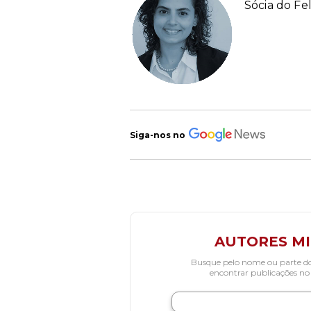
Sócia do Fe
Siga-nos no
AUTORES M
Busque pelo nome ou parte d
encontrar publicações no