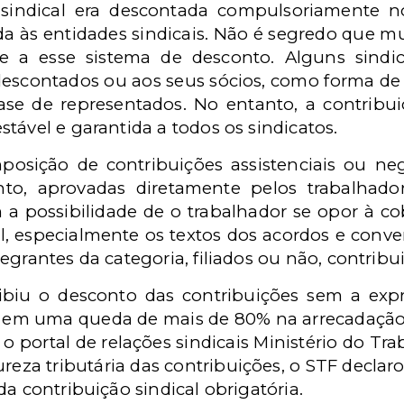
o sindical era descontada compulsoriamente
a às entidades sindicais. Não é segredo que mu
 a esse sistema de desconto. Alguns sindic
descontados ou aos seus sócios, como forma de m
e de representados. No entanto, a contribuiç
tável e garantida a todos os sindicatos.
osição de contribuições assistenciais ou nego
nto, aprovadas diretamente pelos trabalhad
m a possibilidade de o trabalhador se opor à co
l, especialmente os textos dos acordos e conven
egrantes da categoria, filiados ou não, contribu
ibiu o desconto das contribuições sem a exp
 em uma queda de mais de 80% na arrecadação d
o portal de relações sindicais Ministério do T
reza tributária das contribuições, o STF decla
da contribuição sindical obrigatória.