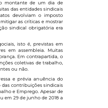
 no montante de um dia de
itas das entidades sindicais
atos devolviam o imposto
itigar as críticas e mostrar
ão sindical obrigatória era
ciais, isto é, previstas em
ores em assembleia. Muitas
brança. Em contrapartida, o
ções coletivas de trabalho,
intes ou não.
ressa e prévia anuência do
as contribuições sindicais
rabalho e Emprego. Apesar de
rou em 29 de junho de 2018 a