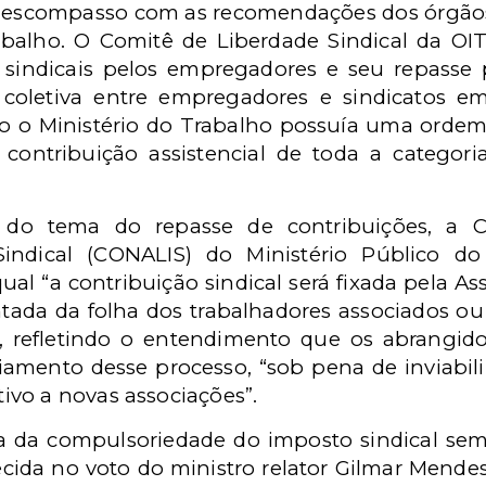
 descompasso com as recomendações dos órgãos 
abalho. O Comitê de Liberdade Sindical da OI
 sindicais pelos empregadores e seu repasse p
 coletiva entre empregadores e sindicatos e
mo o Ministério do Trabalho possuía uma orde
contribuição assistencial de toda a categor
e do tema do repasse de contribuições, a C
indical (CONALIS) do Ministério Público do
l “a contribuição sindical será fixada pela As
tada da folha dos trabalhadores associados ou 
2, refletindo o entendimento que os abrangido
iamento desse processo, “sob pena de inviabili
vo a novas associações”.
da da compulsoriedade do imposto sindical sem
hecida no voto do ministro relator Gilmar Mende