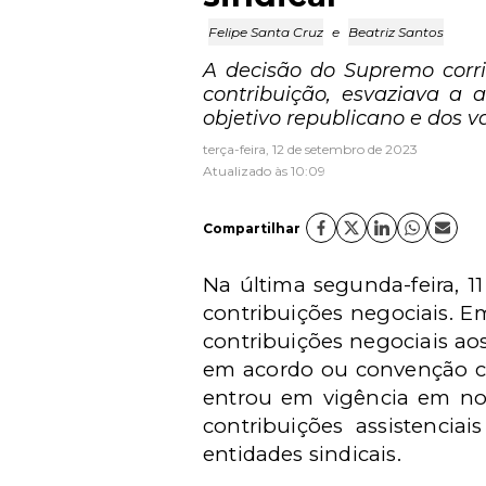
Felipe Santa Cruz
e
Beatriz Santos
A decisão do Supremo corri
contribuição, esvaziava a 
objetivo republicano e dos va
terça-feira, 12 de setembro de 2023
Atualizado às 10:09
Compartilhar
Na última segunda-feira, 1
contribuições negociais. 
contribuições negociais ao
em acordo ou convenção col
entrou em vigência em nov
contribuições assistencia
entidades sindicais.