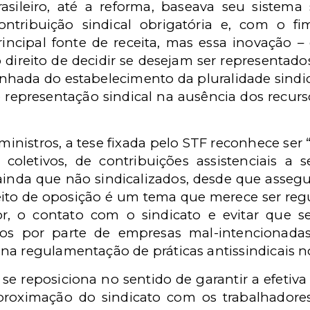
asileiro, até a reforma, baseava seu sistema
ontribuição sindical obrigatória e, com o fi
incipal fonte de receita, mas essa inovação –
direito de decidir se desejam ser representad
nhada do estabelecimento da pluralidade sindica
representação sindical na ausência dos recurso
inistros, a tese fixada pelo STF reconhece ser “c
oletivos, de contribuições assistenciais a
inda que não sindicalizados, desde que assegur
eito de oposição é um tema que merece ser regu
dor, o contato com o sindicato e evitar que
tos por parte de empresas mal-intencionada
na regulamentação de práticas antissindicais no
se reposiciona no sentido de garantir a efetiva l
proximação do sindicato com os trabalhadores