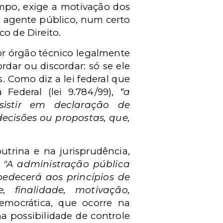
empo, exige a motivação dos
o agente público, num certo
o de Direito.
or órgão técnico legalmente
rdar ou discordar: só se ele
 Como diz a lei federal que
 Federal (lei 9.784/99),
“a
sistir em declaração de
ecisões ou propostas, que,
utrina e na jurisprudência,
:
"A administração pública
bedecerá aos princípios de
e, finalidade, motivação,
democrática, que ocorre na
na possibilidade de controle