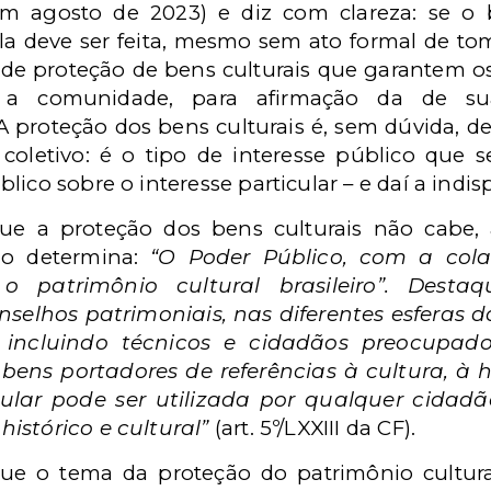
 em agosto de 2023) e diz com clareza: se o
ela deve ser feita, mesmo sem ato formal de t
 de proteção de bens culturais que garantem os 
 a comunidade, para afirmação da de sua 
 A proteção dos bens culturais é, sem dúvida, de
coletivo: é o tipo de interesse público que 
lico sobre o interesse particular – e daí a indi
e a proteção dos bens culturais não cabe, 
ção determina:
“O Poder Público, com a col
o patrimônio cultural brasileiro”. Desta
elhos patrimoniais, nas diferentes esferas d
, incluindo técnicos e cidadãos preocupa
ens portadores de referências à cultura, à h
pular pode ser utilizada por qualquer cidad
istórico e cultural”
(art. 5º/LXXIII da CF).
ue o tema da proteção do patrimônio cultur