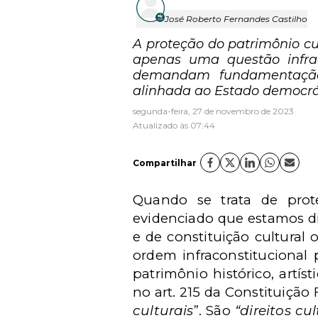
José Roberto Fernandes Castilho
A proteção do patrimônio cul
apenas uma questão infraco
demandam fundamentação 
alinhada ao Estado democrát
segunda-feira, 27 de novembro de 2023
Atualizado às 07:44
Compartilhar
Quando se trata de prot
evidenciado que estamos d
e de
constituição cultural
ordem infraconstitucional
patrimônio histórico, artís
no art. 215 da Constituição 
culturais
”. São
“direitos cul