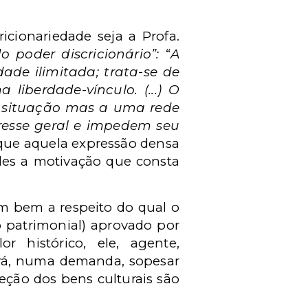
cionariedade seja a Profa.
 poder discricionário”:
“
A
ade ilimitada; trata-se de
liberdade-vínculo. (...) O
da situação mas a uma rede
resse geral e impedem seu
se que aquela expressão densa
eles a motivação que consta
um bem a respeito do qual o
o patrimonial) aprovado por
 histórico, ele, agente,
derá, numa demanda, sopesar
eção dos bens culturais são