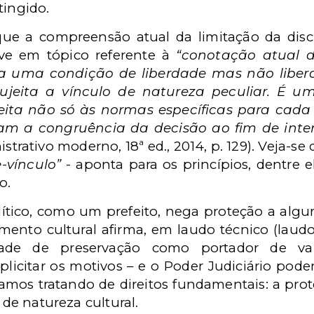
tingido.
ue a compreensão atual da limitação da discri
ve em tópico referente à
“conotação atual do
ica uma condição de liberdade mas não liberd
jeita a vínculo de natureza peculiar. É uma 
ujeita não só às normas específicas para ca
ram a congruência da decisão ao fim de inte
istrativo moderno, 18ª ed., 2014, p. 129). Veja-
-vínculo”
- aponta para os princípios, dentre 
o.
ítico, como um prefeito, nega proteção a alg
mento cultural afirma, em laudo técnico (laud
ade de preservação como portador de valor
plicitar os motivos – e o Poder Judiciário po
mos tratando de direitos fundamentais: a prot
 de natureza cultural.