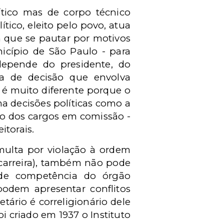
tico mas de corpo técnico
tico, eleito pelo povo, atua
m que se pautar por motivos
cípio de São Paulo - para
 depende do presidente, do
ata de decisão que envolva
e é muito diferente porque o
ma decisões políticas como a
ção dos cargos em comissão -
torais.
multa por violação à ordem
 carreira), também não pode
 de competência do órgão
 podem apresentar conflitos
tário é correligionário dele
i criado em 1937 o Instituto