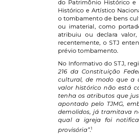
do Patrimônio Histórico e
Histórico e Artístico Nacio
o tombamento de bens cult
ou imaterial, como portad
atribuiu ou declara valor
recentemente, o STJ ente
prévio tombamento.
No Informativo do STJ, reg
216 da Constituição Fed
cultural, de modo que a u
valor histórico não está
tenha os atributos que ju
apontado pelo TJMG, emb
demolidos, já tramitava 
qual a igreja foi notifi
1
provisória”
.