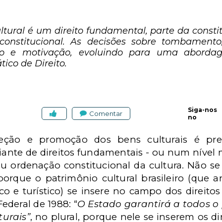
tural é um direito fundamental, parte da constit
nstitucional. As decisões sobre tombamento, 
e motivação, evoluindo para uma abordage
ico de Direito.
Siga-nos
Comentar
no
eção e promoção dos bens culturais é prec
iante de
direitos fundamentais
- ou num nível 
ou
ordenação constitucional da cultura
. Não se
 porque o patrimônio cultural brasileiro (que
tico e turístico) se insere no campo dos direitos
Federal de 1988: “
O Estado garantirá a todos o p
turais”
, no plural, porque nele se inserem os di