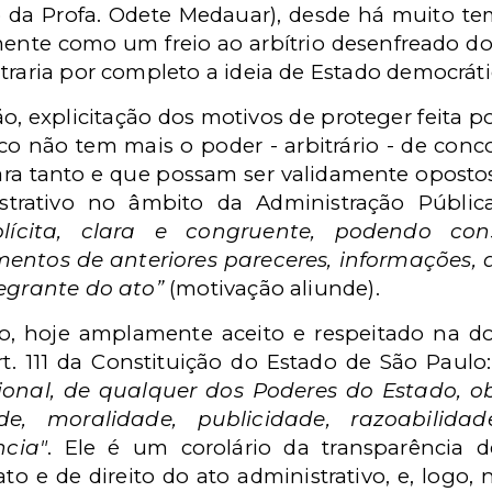
ro da Profa. Odete Medauar), desde há muito t
mente como um freio ao arbítrio desenfreado d
traria por completo a ideia de Estado democrátic
explicitação dos motivos de proteger feita p
ico não tem mais o poder - arbitrário - de conco
ara tanto e que possam ser validamente opostos.
trativo no âmbito da Administração Pública
lícita, clara e congruente, podendo con
tos de anteriores pareceres, informações, d
tegrante do ato”
(motivação aliunde).
o, hoje amplamente aceito e respeitado na do
t. 111 da Constituição do Estado de São Paulo
cional, de qualquer dos Poderes do Estado, o
de, moralidade, publicidade, razoabilidad
ncia"
. Ele é um corolário da transparência 
to e de direito do ato administrativo, e, logo, 