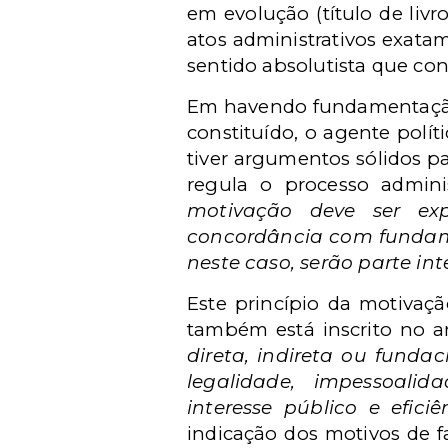
em evolução (título de liv
atos administrativos exata
sentido absolutista que con
Em havendo fundamentação, 
constituído, o agente polít
tiver argumentos sólidos p
regula o processo adminis
motivação deve ser exp
concordância com fundamen
neste caso, serão parte in
Este princípio da motivaçã
também está inscrito no ar
direta, indireta ou funda
legalidade, impessoalida
interesse público e eficiê
indicação dos motivos de fa