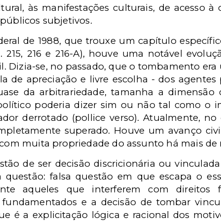
ltural, às manifestações culturais, de acesso à
públicos subjetivos.
deral de 1988, que trouxe um capítulo específi
ts. 215, 216 e 216-A), houve uma notável evol
il. Dizia-se, no passado, que o tombamento era 
de apreciação e livre escolha - dos agentes po
ase da arbitrariedade, tamanha a dimensão 
 político poderia dizer sim ou não tal como o
ador derrotado (pollice verso). Atualmente, no
pletamente superado. Houve um avanço civil
u com muita propriedade do assunto há mais de 
stão de ser decisão discricionária ou vinculada
 questão: falsa questão em que escapa o esse
mente aqueles que interferem com direitos 
r fundamentados e a decisão de tombar vinc
e é a explicitação lógica e racional dos motivo