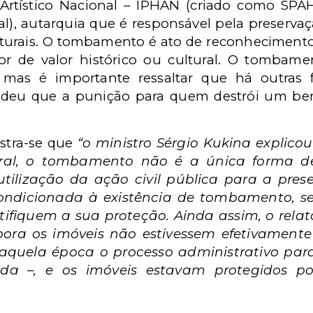
 Artístico Nacional – IPHAN (criado como SPA
nal), autarquia que é responsável pela preserv
urais. O tombamento é ato de reconhecimento
or de valor histórico ou cultural. O tomba
, mas é importante ressaltar que há outras 
ndeu que a punição para quem destrói um be
istra-se que
“o ministro Sérgio Kukina explico
eral, o tombamento não é a única forma d
tilização da ação civil pública para a pre
 condicionada à existência de tombamento, s
stifiquem a sua proteção. Ainda assim, o rela
ora os imóveis não estivessem efetivamen
naquela época o processo administrativo pa
cada –, e os imóveis estavam protegidos p