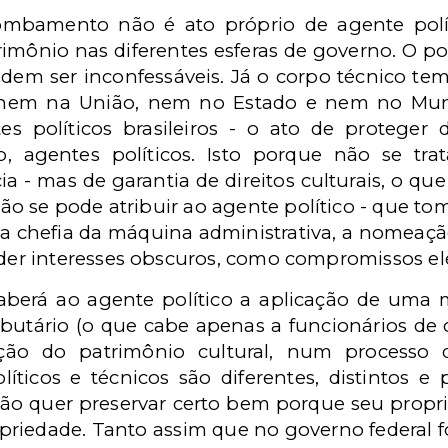
ombamento não é ato próprio de agente polí
imônio nas diferentes esferas de governo. O polí
podem ser inconfessáveis. Já o corpo técnico te
, nem na União, nem no Estado e nem no Muni
es políticos brasileiros - o ato de proteger
, agentes políticos. Isto porque não se tr
 - mas de garantia de direitos culturais, o qu
 não se pode atribuir ao agente político - que to
ão, a chefia da máquina administrativa, a nomea
r interesses obscuros, como compromissos elei
aberá ao agente político a aplicação de uma 
ributário (o que cabe apenas a funcionários de
eção do patrimônio cultural, num processo
íticos e técnicos são diferentes, distintos e
 não quer preservar certo bem porque seu proprie
opriedade. Tanto assim que no governo federal fo