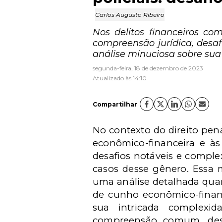
Carlos Augusto Ribeiro
Nos delitos financeiros com
compreensão jurídica, desa
análise minuciosa sobre su
segunda-feira, 18 de dezembro de 2023
Atualizado às 14:10
Compartilhar
No contexto do direito pen
econômico-financeira e à
desafios notáveis e comple
casos desse gênero. Essa 
uma análise detalhada quan
de cunho econômico-financ
sua intricada complexi
compreensão comum, desaf