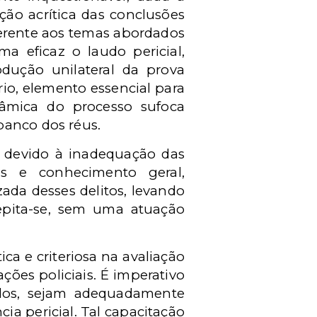
ção acrítica das conclusões
nerente aos temas abordados
ma eficaz o laudo pericial,
odução unilateral da prova
rio, elemento essencial para
âmica do processo sufoca
banco dos réus.
a devido à inadequação das
as e conhecimento geral,
ada desses delitos, levando
epita-se, sem uma atuação
a e criteriosa na avaliação
ões policiais. É imperativo
ados, sejam adequadamente
ia pericial. Tal capacitação