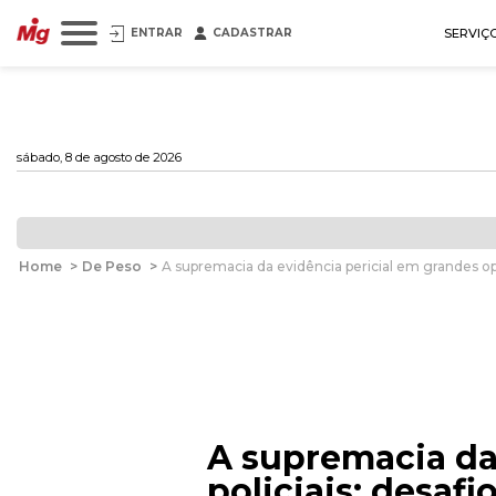
ENTRAR
CADASTRAR
SERVIÇ
sábado, 8 de agosto de 2026
Home
>
De Peso
>
A supremacia da evidência pericial em grandes oper
A supremacia da
policiais: desafi