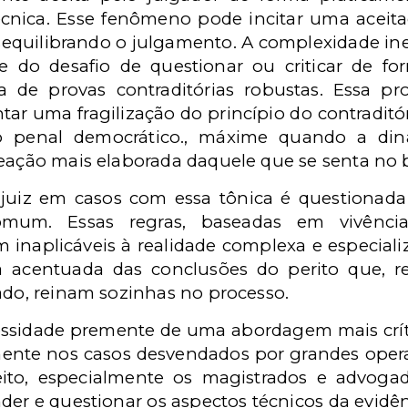
cnica. Esse fenômeno pode incitar uma aceita
esequilibrando o julgamento. A complexidade i
 do desafio de questionar ou criticar de for
 de provas contraditórias robustas. Essa pr
entar uma fragilização do princípio do contraditó
so penal democrático., máxime quando a din
reação mais elaborada daquele que se senta no 
juiz em casos com essa tônica é questionad
omum. Essas regras, baseadas em vivênci
inaplicáveis à realidade complexa e especializ
 acentuada das conclusões do perito que, r
ado, reinam sozinhas no processo.
essidade premente de uma abordagem mais crític
lmente nos casos desvendados por grandes operaç
eito, especialmente os magistrados e advog
r e questionar os aspectos técnicos da evidênc