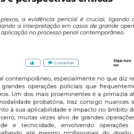
plexos, a evidência pericial é crucial, ligand
fiando a interpretação em casos de grande ope
a aplicação no processo penal contemporâneo.
Siga-nos
Comentar
no
al contemporâneo, especialmente no que diz res
s grandes operações policiais que frequente
xos. Um dos mais proeminentes é a primazia at
modalidade probatória, traz consigo nuances 
to à sua aplicabilidade e impacto no âmbito d
eiro, muitas vezes alvo de grandes operações 
dade e tecnicidade, envolvendo operações
iando até mesmo profissionais do direito 