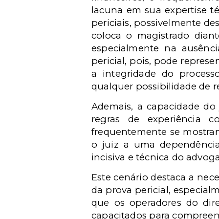
lacuna em sua expertise té
periciais, possivelmente d
coloca o magistrado diante
especialmente na ausência
pericial, pois, pode repres
a integridade do proces
qualquer possibilidade de 
Ademais, a capacidade do 
regras de experiência c
frequentemente se mostram 
o juiz a uma dependência
incisiva e técnica do advog
Este cenário destaca a nec
da prova pericial, especia
que os operadores do dir
capacitados para compreende