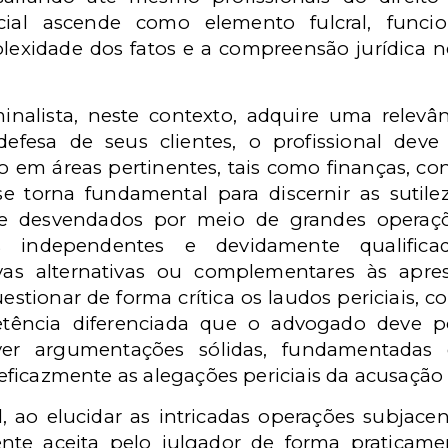
ricial ascende como elemento fulcral, fun
plexidade dos fatos e a compreensão jurídica 
inalista, neste contexto, adquire uma relevâ
 defesa de seus clientes, o profissional de
em áreas pertinentes, tais como finanças, con
se torna fundamental para discernir as sutil
e desvendados por meio de grandes operaçõe
s independentes e devidamente qualificad
vas alternativas ou complementares às apre
estionar de forma crítica os laudos periciais,
tência diferenciada que o advogado deve po
er argumentações sólidas, fundamentadas 
r eficazmente as alegações periciais da acusação 
al, ao elucidar as intricadas operações subjac
ente aceita pelo julgador de forma praticame