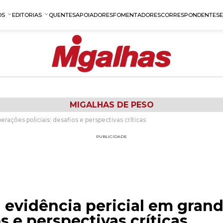
OS
EDITORIAS
QUENTES
APOIADORES
FOMENTADORES
CORRESPONDENTES
MIGALHAS DE PESO
ações policiais: desafios e perspectivas críticas
PUBLICIDADE
 evidência pericial em gran
os e perspectivas críticas