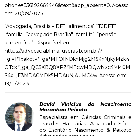
phone=556192664446&text&app_absent=0. Acesso
em: 20/09/2023.
"Advogada, Brasília – DF". "alimentos" “TJDFT”
“família" “advogado Brasília" “família”, “pensão
alimentícia”. Disponível em:
https://advocaciablima.jusbrasil.com.br/?
_gl=1*1xakotv*_ga*MTQ1NDkxMjg2MS4xNjkyMzk4
OTcx*_ga_QCSXBQ8XPZ*MTcwMDQwNzc4Mi40M
S4xLjE3MDA0MDk5MDAuNjAuMC4w. Acesso em:
19/11/2023.
David Vinicius do Nascimento
Maranhão Peixoto
Especialista em Ciências Criminais e
Fraudes Bancárias. Advogado Sócio
do Escritório Nascimento & Peixoto