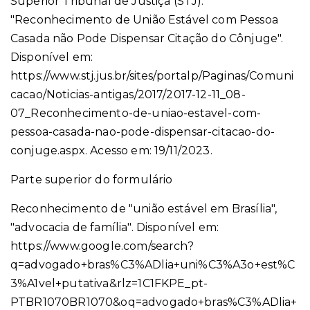
Superior Tribunal de Justiça (STJ).
"Reconhecimento de União Estável com Pessoa
Casada não Pode Dispensar Citação do Cônjuge".
Disponível em:
https://www.stj.jus.br/sites/portalp/Paginas/Comuni
cacao/Noticias-antigas/2017/2017-12-11_08-
07_Reconhecimento-de-uniao-estavel-com-
pessoa-casada-nao-pode-dispensar-citacao-do-
conjuge.aspx. Acesso em: 19/11/2023.
Parte superior do formulário
Reconhecimento de "união estável em Brasília",
"advocacia de família". Disponível em:
https://www.google.com/search?
q=advogado+bras%C3%ADlia+uni%C3%A3o+est%C
3%A1vel+putativa&rlz=1C1FKPE_pt-
PTBR1070BR1070&oq=advogado+bras%C3%ADlia+