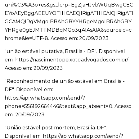
uni%C3%A3o+es&gs_lcrp=EgZjaHJvbWUqBwgCEC
EYoAEyBggAEEUYOTIHCAEQIRigATIHCAIQIRigATI
GCAMQIRgVMgoIBBAhGBYYHRgeMgoIBRAhGBY
YHRge0gEJMTI1MDBqMGo3qAIAsAIA&sourceid=c
hrome&ie=UTF-8. Acesso em: 20/09/2023.
"união estável putativa, Brasília - DF". Disponível
em: https://nascimentopeixotoadvogados.com.br/.
Acesso em: 20/09/2023.
"Reconhecimento de união estável em Brasília -
DF". Disponível em:
https://api.whatsapp.com/send/?
phone=556192664446&text&app_absent=0. Acesso
em: 20/09/2023.
"União estável post mortem, Brasília-DF".
Disponível em: https://api.whatsapp.com/send/?