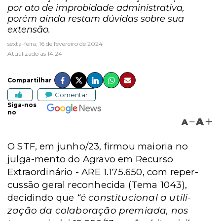
por ato de improbidade administrativa,
porém ainda restam dúvidas sobre sua
extensão.
sexta-feira, 16 de fevereiro de 2024
Atualizado às 14:24
Compartilhar
Comentar
Siga-nos
no
A
A
O STF, em junho/23, firmou maioria no
julga-mento do Agravo em Recurso
Extraordinário - ARE 1.175.650, com reper-
cussão geral reconhecida (Tema 1043),
decidindo que
“é constitucional a utili-
zação da colaboração premiada, nos