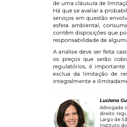
de uma cláusula de limitaç
Há que se avaliar a probab
serviços em questão envolv
esfera ambiental, consume
contêm disposições que po
responsabilidade de alguma
A análise deve ser feita cas
os preços que serão cobra
regulatórios, é importante
exclua da limitação de r
integralmente e ilimitadam
Luciana G
Advogada d
direito reg
Largo de Sã
Instituto d