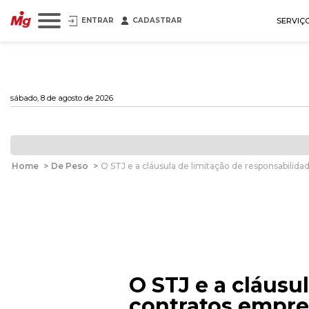
ENTRAR
CADASTRAR
SERVIÇ
sábado, 8 de agosto de 2026
Home
>
De Peso
>
O STJ e a cláusula de limitação de responsabilid
O STJ e a cláusu
contratos empre