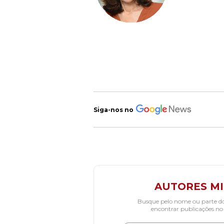
Siga-nos no
AUTORES M
Busque pelo nome ou parte d
encontrar publicações no