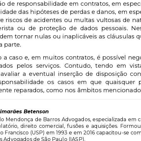
ão de responsabilidade em contratos, em especia
ilidade das hipóteses de perdas e danos, em esp
e riscos de acidentes ou multas vultosas de na
rista ou de proteção de dados pessoais. Nest
dem tornar nulas ou inaplicáveis as cláusulas
 parte.
o a caso e, em muitos contratos, é possível nego
dos pelos serviços. Contudo, tendo em vist
 avaliar a eventual inserção de disposição c
esponsabilidade os casos em que quaisquer
ente reparados, como nos âmbitos mencionados 
uimarães Betenson
o Mendonça de Barros Advogados, especializada em con
ulatório, direito comercial, fusões e aquisições. Form
o Francisco (USP) em 1993 e em 2016 capacitou-se com
os Advogados de São Paulo (IASP).