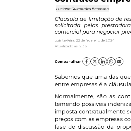
Luciana Guimarães Betenson
Cláusula de limitação de re
solicitada pelas prestado
comercial para negociar pre
quinta-feira, 22 de fevereiro de 2024
Atualizado às 12:36
Compartilhar
Sabemos que uma das quest
entre empresas é a cláusula
Normalmente, são as contra
temendo possíveis indeniza
imposta contratualmente se
preços com as empresas con
fase de discussão da prop