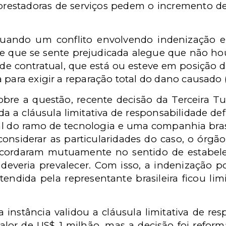
prestadoras de serviços pedem o incremento de
ndo um conflito envolvendo indenização en
parte que se sente prejudicada alegue que não h
de contratual, que está ou esteve em posição d
 para exigir a reparação total do dano causado (
obre a questão, recente decisão da Terceira 
ida a cláusula limitativa de responsabilidade d
 do ramo de tecnologia e uma companhia bras
considerar as particularidades do caso, o órg
 acordaram mutuamente no sentido de estabel
everia prevalecer. Com isso, a indenização p
tendida pela representante brasileira ficou li
a instância validou a cláusula limitativa de res
alor de US$ 1 milhão, mas a decisão foi refor