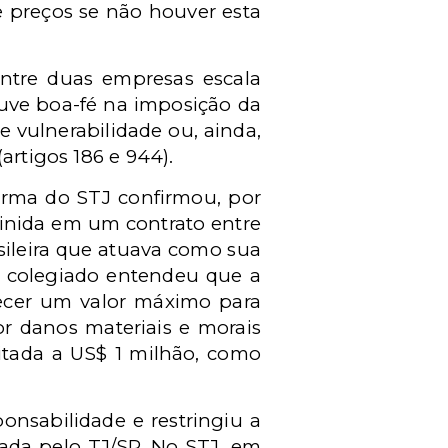
 preços se não houver esta
tre duas empresas escala
ouve boa-fé na imposição da
e vulnerabilidade ou, ainda,
artigos 186 e 944).
Turma do STJ confirmou, por
efinida em um contrato entre
ileira que atuava como sua
ão colegiado entendeu que a
ecer um valor máximo para
or danos materiais e morais
mitada a US$ 1 milhão, como
ponsabilidade e restringiu a
mada pelo TJ/SP. No STJ, em