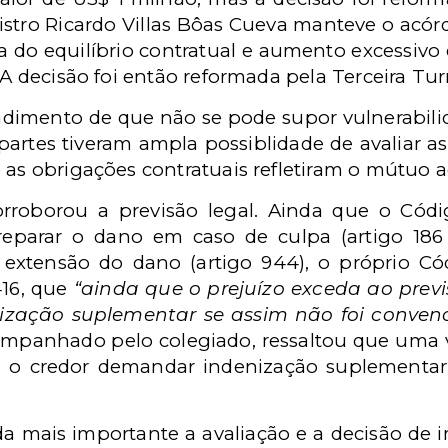
istro Ricardo Villas Bôas Cueva manteve o acórd
a do equilíbrio contratual e aumento excessi
. A decisão foi então reformada pela Terceira Tu
endimento de que não se pode supor vulnerabil
 partes tiveram ampla possiblidade de avaliar 
 as obrigações contratuais refletiram o mútuo 
orroborou a previsão legal. Ainda que o Códi
eparar o dano em caso de culpa (artigo 186
extensão do dano (artigo 944), o próprio Cód
416, que
“ainda que o prejuízo exceda ao previ
nização suplementar se assim não foi conven
companhado pelo colegiado, ressaltou que uma v
de o credor demandar indenização suplementa
da mais importante a avaliação e a decisão de i