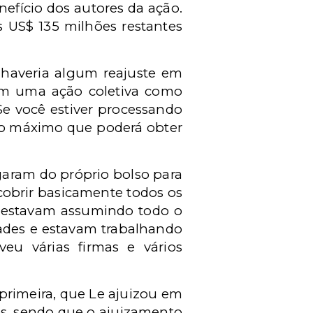
efício dos autores da ação.
s US$ 135 milhões restantes
 haveria algum reajuste em
 em uma ação coletiva como
Se você estiver processando
 o máximo que poderá obter
garam do próprio bolso para
cobrir basicamente todos os
es estavam assumindo todo o
dades e estavam trabalhando
eu várias firmas e vários
primeira, que Le ajuizou em
os, sendo que o ajuizamento