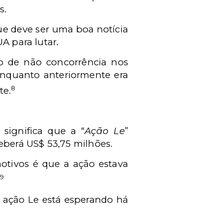
s.
ue deve ser uma boa notícia
A para lutar.
do de não concorrência nos
enquanto anteriormente era
8
te.
significa que a “
Ação Le
”
eberá US$ 53,75 milhões.
otivos é que a ação estava
9
.
a ação Le está esperando há