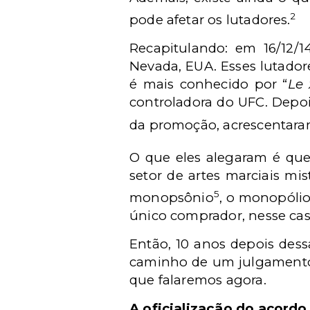
2
pode afetar os lutadores.
Recapitulando: em 16/12
Nevada, EUA. Esses lutador
é mais conhecido por “
Le 
controladora do UFC. Depoi
da promoção, acrescentara
O que eles alegaram é que
setor de artes marciais m
5
monopsônio
, o monopólio
único comprador, nesse caso
Então, 10 anos depois des
caminho de um julgamento e
que falaremos agora.
A oficialização do acordo