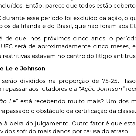
cluídos. Então, parece que todos estão coberto
urante esse período foi excluído da ação, o q
 os da Irlanda e do Brasil, que não foram aos EU
é de que, nos próximos cinco anos, o perío
o UFC será de aproximadamente cinco meses, 
 restritivas estavam no centro do litígio antitrus
re Le e Johnson
serão divididos na proporção de 75-25. Isso 
a repassar aos lutadores e a
“Ação Johnson”
rec
ão Le
” está recebendo muito mais? Um dos m
trapassado o obstáculo da certificação da classe
a à beira do julgamento. Outro fator é que est
vidos sofrido mais danos por causa do atraso.