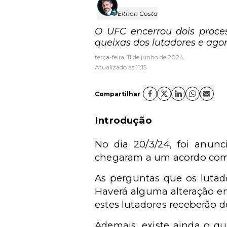
Elthon Costa
O UFC encerrou dois proces
queixas dos lutadores e agor
terça-feira, 11 de junho de 2024
Atualizado às 11:15
Compartilhar
Introdução
No dia 20/3/24, foi anun
chegaram a um acordo com o
As perguntas que os lutado
Haverá alguma alteração em
estes lutadores receberão 
Ademais, existe ainda o q