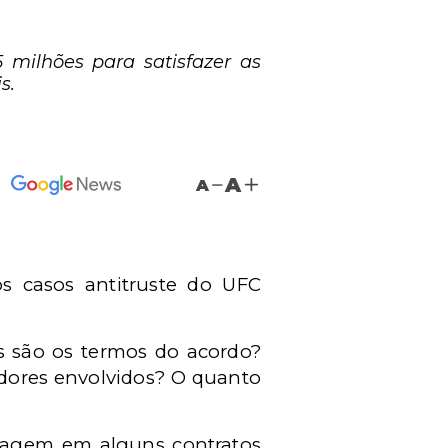
 milhões para satisfazer as
s.
A
A
casos antitruste do UFC
is são os termos do acordo?
adores envolvidos? O quanto
tragem em alguns contratos