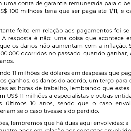
 uma conta de garantia remunerada para o ben
 100 milhões teria que ser paga até 1/11, e o
nte feito em relação aos pagamentos foi se
r. A resposta é não: uma coisa que acontece
é que os danos não aumentam com a inflação. 
 100.000 ocorridos no passado, quando ganhar,
anos.
ndo 11 milhões de dólares em despesas que pa
 dos ganhos, os danos do acordo, um terço para 
odas as horas de trabalho, lembrando que est
m US$ 11 milhões a especialistas e outras enti
 últimos 10 anos, sendo que o caso envolv
riam se o caso tivesse sido perdido.
ções, lembremos que há duas aqui envolvidas: a 
 quatro anos em relação aos contratos envolvid