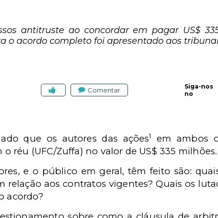
sos antitruste ao concordar em pagar US$ 335
a o acordo completo foi apresentado aos tribunai
Siga-nos
Comentar
no
1
ciado que os autores das ações
em ambos os 
 réu (UFC/Zuffa) no valor de US$ 335 milhões.
res, e o público em geral, têm feito são: qua
 relação aos contratos vigentes? Quais os lut
do acordo?
uestionamento sobre como a cláusula de arbi