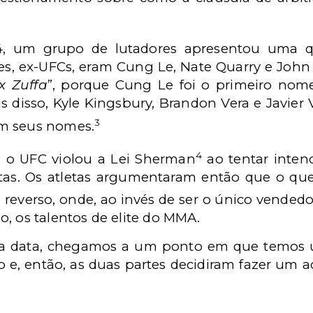
/14, um grupo de lutadores apresentou uma 
es, ex-UFCs, eram Cung Le, Nate Quarry e John F
x Zuffa
”, porque Cung Le foi o primeiro nom
s disso, Kyle Kingsbury, Brandon Vera e Javier
3
m seus nomes.
4
 o UFC violou a Lei Sherman
ao tentar inten
istas. Os atletas argumentaram então que o qu
 reverso, onde, ao invés de ser o único vended
, os talentos de elite do MMA.
sa data, chegamos a um ponto em que temos 
, então, as duas partes decidiram fazer um a