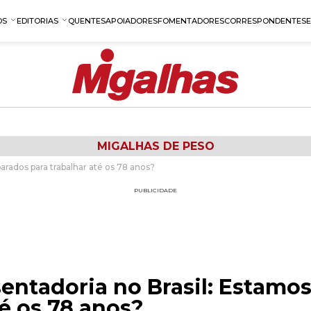
OS
EDITORIAS
QUENTES
APOIADORES
FOMENTADORES
CORRESPONDENTES
MIGALHAS DE PESO
arados para trabalhar até os 78 anos?
PUBLICIDADE
entadoria no Brasil: Estamo
té os 78 anos?