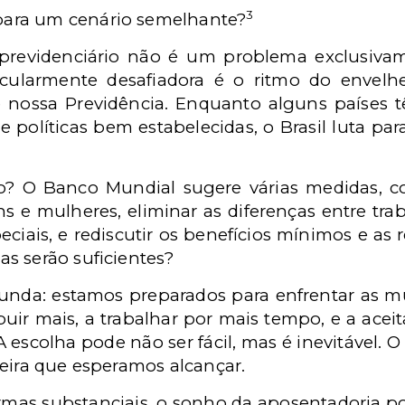
3
ara um cenário semelhante?
previdenciário não é um problema exclusivam
icularmente desafiadora é o ritmo do envel
de nossa Previdência. Enquanto alguns países 
 políticas bem estabelecidas, o Brasil luta pa
to? O Banco Mundial sugere várias medidas, c
 e mulheres, eliminar as diferenças entre trab
peciais, e rediscutir os benefícios mínimos e as
s serão suficientes?
funda: estamos preparados para enfrentar as 
buir mais, a trabalhar por mais tempo, e a acei
 escolha pode não ser fácil, mas é inevitável. 
ceira que esperamos alcançar.
ormas substanciais, o sonho da aposentadoria 