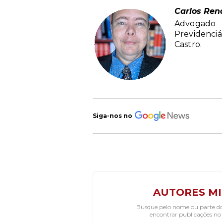
Carlos Ren
Advogado E
Previdenciá
Castro.
Siga-nos no
AUTORES M
Busque pelo nome ou parte d
encontrar publicações no