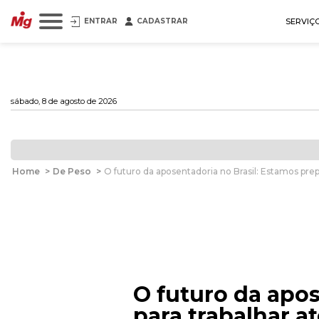
ENTRAR
CADASTRAR
SERVIÇ
sábado, 8 de agosto de 2026
Home
>
De Peso
>
O futuro da aposentadoria no Brasil: Estamos prep
O futuro da apos
para trabalhar a