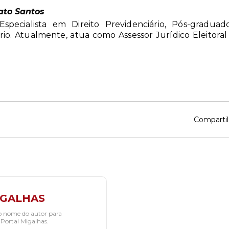
ato Santos
specialista em Direito Previdenciário, Pós-gradua
rio. Atualmente, atua como Assessor Jurídico Eleitoral 
Compartil
IGALHAS
o nome do autor para
 Portal Migalhas.