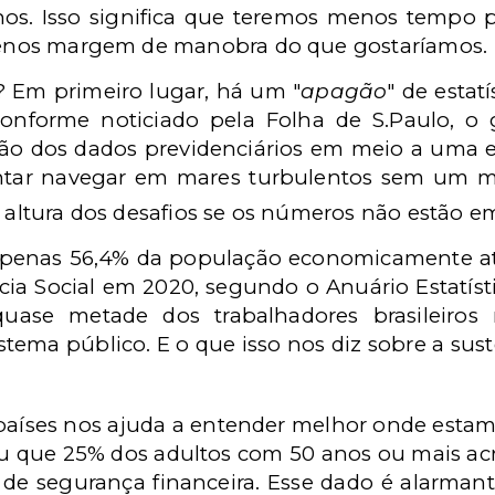
. Isso significa que teremos menos tempo par
 menos margem de manobra do que gostaríamos.
? Em primeiro lugar, há um "
apagão
" de estat
Conforme noticiado pela Folha de S.Paulo, o 
ação dos dados previdenciários em meio a uma 
entar navegar em mares turbulentos sem um m
à altura dos desafios se os números não estão e
penas 56,4% da população economicamente at
ia Social em 2020, segundo o Anuário Estatísti
 quase metade dos trabalhadores brasileiros
stema público. E o que isso nos diz sobre a sus
aíses nos ajuda a entender melhor onde estamo
u que 25% dos adultos com 50 anos ou mais a
 de segurança financeira. Esse dado é alarmant