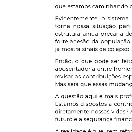
que estamos caminhando p
Evidentemente, o sistema 
torna nossa situação part
estrutura ainda precária 
forte adesão da população e
já mostra sinais de colapso.
Então, o que pode ser fei
aposentadoria entre homens
revisar as contribuições es
Mas será que essas mudança
A questão aqui é mais pro
Estamos dispostos a contri
diretamente nossas vidas? A
futuro e a segurança finan
A realidade é que, sem ref