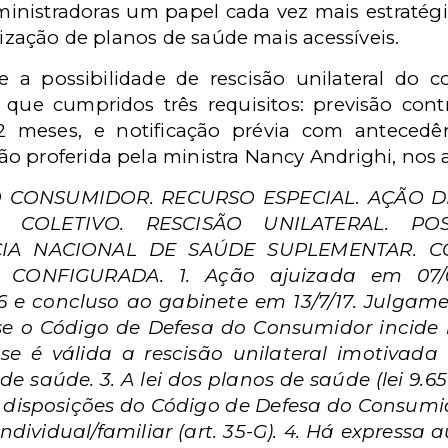
nistradoras um papel cada vez mais estratégic
lização de planos de saúde mais acessíveis.
ce a possibilidade de rescisão unilateral do 
 que cumpridos três requisitos: previsão contr
 meses, e notificação prévia com antecedê
o proferida pela ministra Nancy Andrighi, nos 
DO CONSUMIDOR. RECURSO ESPECIAL. AÇÃO 
 COLETIVO. RESCISÃO UNILATERAL. POS
IA NACIONAL DE SAÚDE SUPLEMENTAR. CO
CONFIGURADA. 1. Ação ajuizada em 07/04
6 e concluso ao gabinete em 13/7/17. Julgame
i) se o Código de Defesa do Consumidor incid
) se é válida a rescisão unilateral imotivad
e saúde. 3. A lei dos planos de saúde (lei 9.6
 disposições do Código de Defesa do Consumi
individual/familiar (art. 35-G). 4. Há expressa