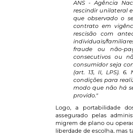
ANS - Agência Nac
rescindir unilateral
que observado o seg
contrato em vigênc
rescisão com ante
individuais/familiar
fraude ou não-pa
consecutivos ou n
consumidor seja co
(art. 13, II, LPS).
condições para reali
modo que não há se
provido."
Logo, a portabilidade d
assegurado pelas adminis
migrem de plano ou operad
liberdade de escolha, mas 