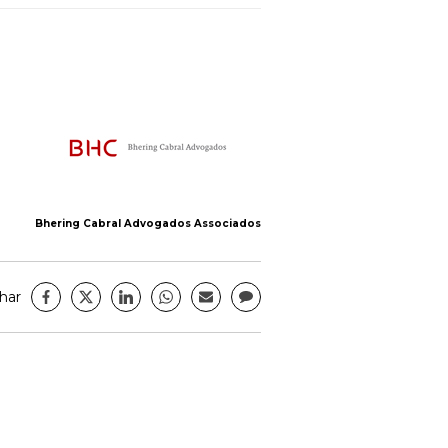
Bhering Cabral Advogados Associados
har