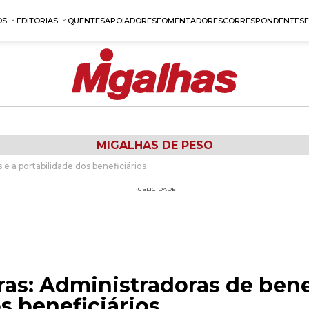
OS
EDITORIAS
QUENTES
APOIADORES
FOMENTADORES
CORRESPONDENTES
MIGALHAS DE PESO
 e a portabilidade dos beneficiários
PUBLICIDADE
as: Administradoras de benef
s beneficiários