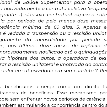
ional de Saúde Suplementar para a oper
 e imotivadamente o contrato coletivo (empres
uinte: i) cláusula contratual expressa sobre 
ia por período de pelo menos doze meses; i
cedência mínima de 60 dias. 5. Apenas e
es é vedada a "suspensão ou a rescisão unilat
gamento da mensalidade por período sup
ão, nos últimos doze meses de vigência d
mprovadamente notificado até o quinquagés
 6. Na hipótese dos autos, a operadora de p
zar a rescisão unilateral e imotivada do contra
 falar em abusividade em sua conduta.7. Rec
os beneficiários emerge como um direito f
tradoras de benefícios. Esse mecanismo per
ora sem enfrentar novos períodos de carênci
também estimulando a concorrência dentro do s