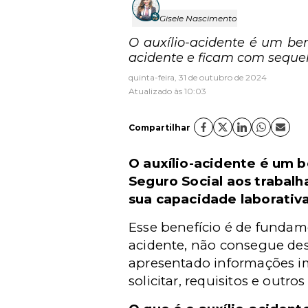
Gisele Nascimento
O auxílio-acidente é um be
acidente e ficam com seque
quinta-feira, 31 de outubro de 2024
Atualizado às 10:03
Compartilhar
O auxílio-acidente é um 
Seguro Social aos trabal
sua capacidade laborativa
Esse benefício é de fundam
acidente, não consegue des
apresentado informações im
solicitar, requisitos e outro