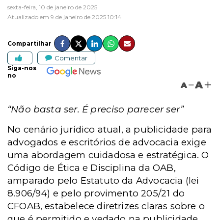
sexta-feira, 10 de janeiro de 2025
Atualizado em 9 de janeiro de 2025 10:14
Compartilhar
Comentar
Siga-nos
no
A
A
“Não basta ser. É preciso parecer ser”
No cenário jurídico atual, a publicidade para
advogados e escritórios de advocacia exige
uma abordagem cuidadosa e estratégica. O
Código de Ética e Disciplina da OAB,
amparado pelo Estatuto da Advocacia (lei
8.906/94) e pelo provimento 205/21 do
CFOAB, estabelece diretrizes claras sobre o
que é permitido e vedado na publicidade