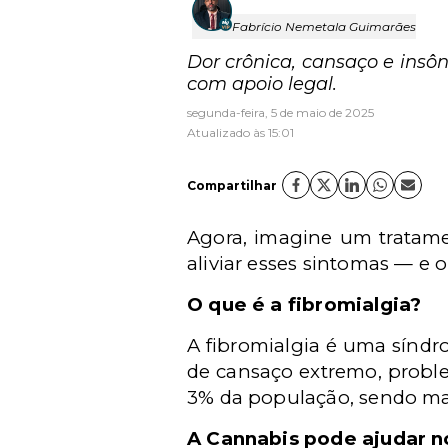
Fabrício Nemetala Guimarães
Dor crônica, cansaço e insô
com apoio legal.
segunda-feira, 5 de maio de 2025
Atualizado às 15:01
Compartilhar
Agora, imagine um tratame
aliviar esses sintomas — e o
O que é a fibromialgia?
A fibromialgia é uma sínd
de cansaço extremo, proble
3% da população, sendo m
A Cannabis pode ajudar n