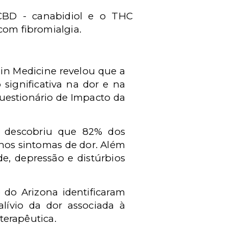
CBD -
canabidiol e o
THC
com fibromialgia.
n Medicine revelou que a
ignificativa na dor e na
uestionário de Impacto da
 descobriu que 82% dos
nos sintomas de dor. Além
e, depressão e distúrbios
 do Arizona identificaram
lívio da dor associada à
terapêutica.