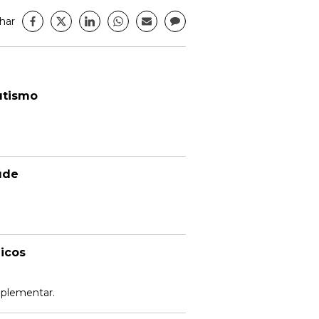
har
utismo
úde
dicos
uplementar.