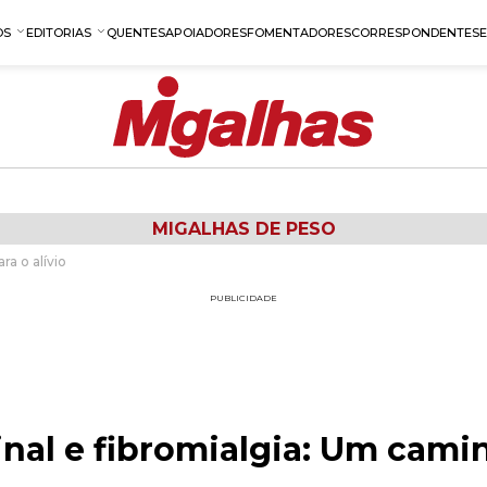
OS
EDITORIAS
QUENTES
APOIADORES
FOMENTADORES
CORRESPONDENTES
MIGALHAS DE PESO
a o alívio
PUBLICIDADE
al e fibromialgia: Um camin