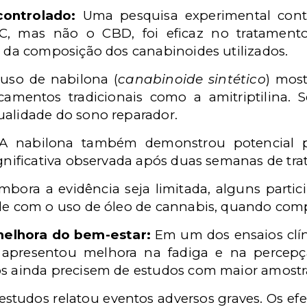
ontrolado:
Uma pesquisa experimental cont
 mas não o CBD, foi eficaz no tratamento 
 da composição dos canabinoides utilizados.
uso de nabilona (
canabinoide sintético
) mos
mentos tradicionais como a amitriptilina. 
alidade do sono reparador.
 nabilona também demonstrou potencial pa
gnificativa observada após duas semanas de tr
bora a evidência seja limitada, alguns partic
de com o uso de óleo de cannabis, quando com
elhora do bem-estar:
Em um dos ensaios clíni
apresentou melhora na fadiga e na percepçã
s ainda precisem de estudos com maior amost
tudos relatou eventos adversos graves. Os efe