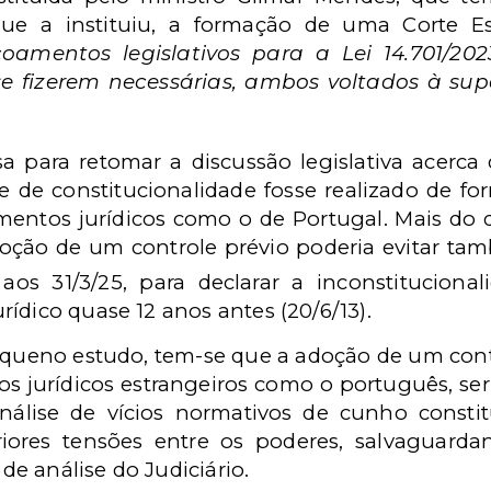
e a instituiu, a formação de uma Corte Esp
çoamentos legislativos para a Lei 14.701/20
se fizerem necessárias, ambos voltados à s
sa para retomar a discussão legislativa acerca
le de constitucionalidade fosse realizado de f
entos jurídicos como o de Portugal. Mais do q
doção de um controle prévio poderia evitar t
aos 31/3/25, para declarar a inconstitucional
ídico quase 12 anos antes (20/6/13).
queno estudo, tem-se que a adoção de um cont
os jurídicos estrangeiros como o português, se
 análise de vícios normativos de cunho consti
eriores tensões entre os poderes, salvaguard
e análise do Judiciário.