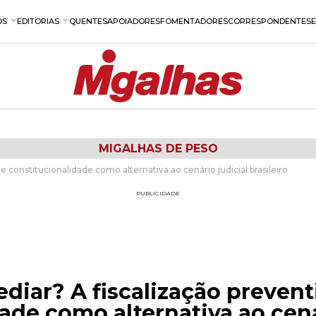
OS
EDITORIAS
QUENTES
APOIADORES
FOMENTADORES
CORRESPONDENTES
MIGALHAS DE PESO
 constitucionalidade como alternativa ao cenário judicial brasileiro
PUBLICIDADE
diar? A fiscalização prevent
ade como alternativa ao cená