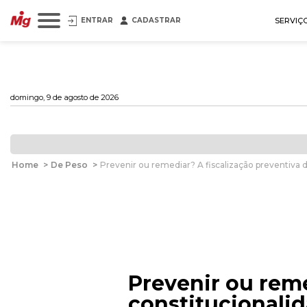
ENTRAR
CADASTRAR
SERVIÇ
domingo, 9 de agosto de 2026
Home
>
De Peso
>
Prevenir ou remediar? A fiscalização preventiva de
Prevenir ou reme
constitucionalid