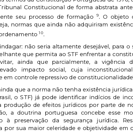
 Tribunal Constitucional de forma abstrata a
9
mente seu processo de formação
. O objeto 
seja, normas que ainda não adquiriram existênc
10
no ordenamento
.
indagar: não seria altamente desejável, para o si
ante que permita ao STF enfrentar a constitu
vitar, ainda que parcialmente, a vigência
levado impacto social, cuja inconstituciona
 em controle repressivo de constitucionalidade
nda que a norma não tenha existência jurídica 
il, o STF) já pode identificar indícios de inc
 produção de efeitos jurídicos por parte de 
azão, a doutrina portuguesa concebe esse 
ado à preservação da segurança jurídica. Res
za por sua maior celeridade e objetividade em