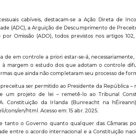
essuais cabíveis, destacam-se a Ação Direta de Incon
lidade (ADC), a Arguição de Descumprimento de Precei
 por Omissão (ADO), todos previstos nos artigos 102, 
 de em controle a priori estar-se-á, necessariamente,
 à margem o estudo dos que adotam o controle difus
ormas que ainda não completaram seu processo de for
preceitua ser permitido ao Presidente da República – n
e um projeto de lei – remetê-lo ao Tribunal Const
DA. Constituição da Irlanda (Bunreacht na hÉireann),
li/cons/en/html. Acesso em: 15 abr. 2025.
que tanto o Governo quanto qualquer das Câmaras po
dade entre o acordo internacional e a Constituição nac