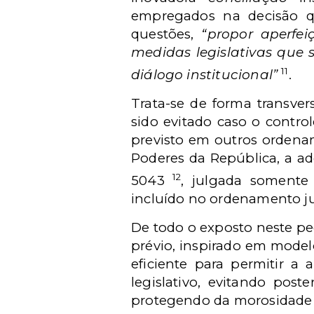
empregados na decisão qu
questões,
“propor aperfei
medidas legislativas que 
11
diálogo institucional”
.
Trata-se de forma transver
sido evitado caso o contro
previsto em outros ordenam
Poderes da República, a a
12
5043
, julgada somente 
incluído no ordenamento jur
De todo o exposto neste pe
prévio, inspirado em model
eficiente para permitir a
legislativo, evitando post
protegendo da morosidade d