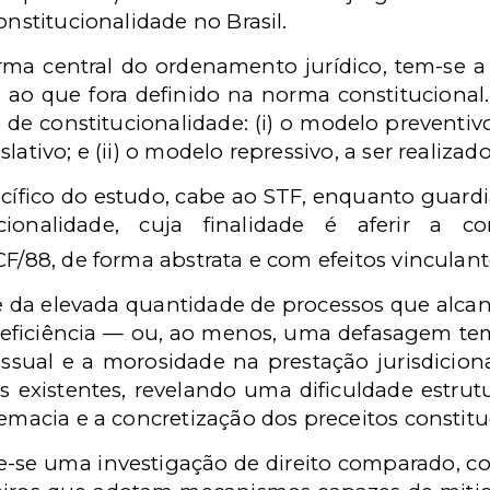
onstitucionalidade no Brasil.
rma central do ordenamento jurídico, tem-se 
is ao que fora definido na norma constitucional.
de constitucionalidade: (i) o modelo preventivo
lativo; e (ii) o modelo repressivo, a ser realiza
ífico do estudo, cabe ao STF, enquanto guardiã
cionalidade, cuja finalidade é aferir a c
CF/88, de forma abstrata e com efeitos vincula
e da elevada quantidade de processos que alc
 ineficiência — ou, ao menos, uma defasagem te
ssual e a morosidade na prestação jurisdiciona
 existentes, revelando uma dificuldade estrut
remacia e a concretização dos preceitos constitu
e-se uma investigação de direito comparado, c