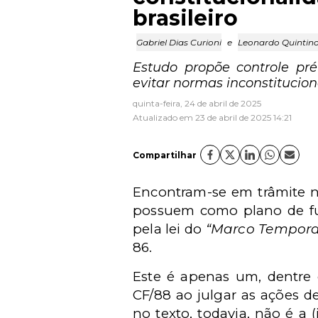
brasileiro
Gabriel Dias Curioni
e
Leonardo Quintin
Estudo propõe controle pré
evitar normas inconstitucion
quinta-feira, 24 de abril de 2025
Atualizado em 23 de abril de 2025 14:21
Compartilhar
Encontram-se em trâmite n
possuem como plano de fund
pela lei do
“Marco Tempora
86.
Este é apenas um, dentre 
CF/88 ao julgar as ações d
no texto, todavia, não é a