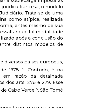
ar a sobrecarga imposta às
o jurídica francesa, o modelo
Judiciário. Trata-se de uma
ina como atípica, realizada
a norma, antes mesmo de sua
ressaltar que tal modalidade
ealizado após a conclusão do
entre distintos modelos de
e diversos países europeus,
4
 de 1978
. Contudo, é na
a, em razão da detalhada
s dos arts. 278 e 279. Esse
5
o de Cabo Verde
, São Tomé
6, consiste em um mecanismo