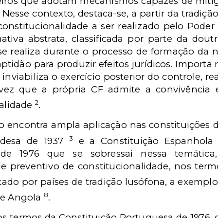
ros que adotam mecanismos capazes de mitig
 Nesse contexto, destaca-se, a partir da tradiçã
constitucionalidade a ser realizado pelo Poder 
ativa abstrata, classificada por parte da doutr
 se realiza durante o processo de formação d
ptidão para produzir efeitos jurídicos. Importa 
inviabiliza o exercício posterior do controle, r
 vez que a própria CF admite a convivência 
2
nalidade
.
 encontra ampla aplicação nas constituições d
3
andesa de 1937
e a Constituição Espanhola
 de 1976 que se sobressai nessa temátic
 preventivo de constitucionalidade, nos termo
ado por países de tradição lusófona, a exempl
8
e Angola
.
 nos termos da Constituição Portuguesa de 197