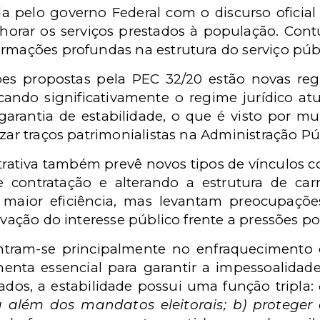
a pelo governo Federal com o discurso oficial 
orar os serviços prestados à população. Cont
rmações profundas na estrutura do serviço públ
ções propostas pela PEC 32/20 estão novas reg
icando significativamente o regime jurídico at
 garantia de estabilidade, o que é visto por m
izar traços patrimonialistas na Administração Pú
trativa também prevê novos tipos de vínculos c
de contratação e alterando a estrutura de car
e maior eficiência, mas levantam preocupaçõ
rvação do interesse público frente a pressões pol
entram-se principalmente no enfraquecimento d
menta essencial para garantir a impessoalidad
dos, a estabilidade possui uma função tripla:
a além dos mandatos eleitorais; b) proteger o