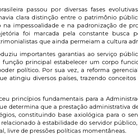
rasileira passou por diversas fases evolutiv
havia clara distinção entre o patrimônio públi
o na impessoalidade e na padronização de pr
ajetória foi marcada pela constante busca p
trimonialistas que ainda permeiam a cultura adm
oduziu importantes garantias ao serviço públi
o função principal estabelecer um corpo funci
oder político. Por sua vez, a reforma gerencia
e atingiu diversos países, trazendo conceitos
ceu princípios fundamentais para a Administraç
que determina que a prestação administrativa de
égios, constituindo base axiológica para o se
relacionado à estabilidade do servidor público, p
al, livre de pressões políticas momentâneas.