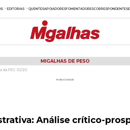
OS
EDITORIAS
QUENTES
APOIADORES
FOMENTADORES
CORRESPONDENTES
MIGALHAS DE PESO
iva da PEC 32/20
PUBLICIDADE
rativa: Análise crítico-pros