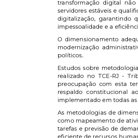
transformação digital nã
servidores estáveis e quali
digitalização, garantindo
impessoalidade e a eficiênc
O dimensionamento adequa
modernização administrati
políticos.
Estudos sobre metodologia
realizado no
TCE-RJ -
Tri
preocupação com esta temá
respaldo constitucional 
implementado em todas as 
As metodologias de dimens
como mapeamento de ativida
tarefas e previsão de dem
eficiente de recursos huma