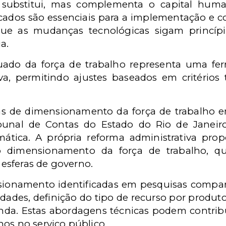
o substitui, mas complementa o capital huma
ficados são essenciais para a implementação e 
 que as mudanças tecnológicas sigam princíp
ia.
do da força de trabalho representa uma fer
va, permitindo ajustes baseados em critério
s de dimensionamento da força de trabalho 
bunal de Contas do Estado do Rio de Janeir
tica. A própria reforma administrativa pro
ao dimensionamento da força de trabalho, q
esferas de governo.
ionamento identificadas em pesquisas compa
des, definição do tipo de recurso por produto,
anda. Estas abordagens técnicas podem contrib
nos no serviço público.