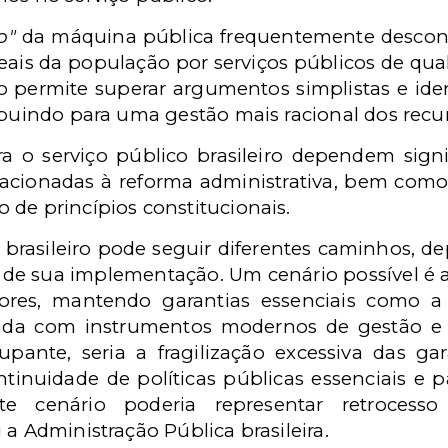
o"
da máquina pública frequentemente desconsi
eais da população por serviços públicos de q
o permite superar argumentos simplistas e iden
ribuindo para uma gestão mais racional dos re
ra o serviço público brasileiro dependem sign
relacionadas à reforma administrativa, bem com
 de princípios constitucionais.
o brasileiro pode seguir diferentes caminhos, 
e de sua implementação. Um cenário possível é a
dores, mantendo garantias essenciais como a e
nada com instrumentos modernos de gestão e
pante, seria a fragilização excessiva das ga
ntinuidade de políticas públicas essenciais e p
Este cenário poderia representar retroces
 a Administração Pública brasileira.