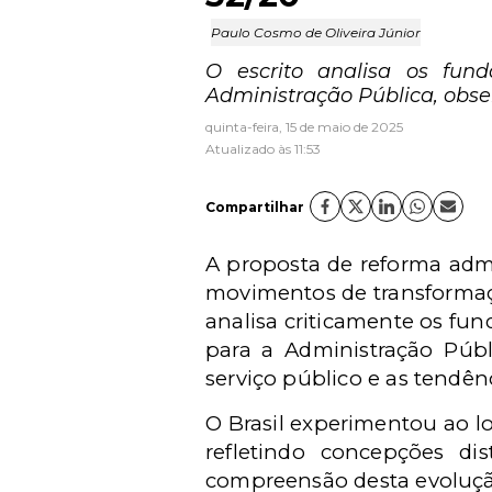
Paulo Cosmo de Oliveira Júnior
O escrito analisa os fund
Administração Pública, obser
quinta-feira, 15 de maio de 2025
Atualizado às 11:53
Compartilhar
A proposta de reforma admi
movimentos de transformação
analisa criticamente os fun
para a Administração Públi
serviço público e as tendê
O Brasil experimentou ao l
refletindo concepções di
compreensão desta evolução