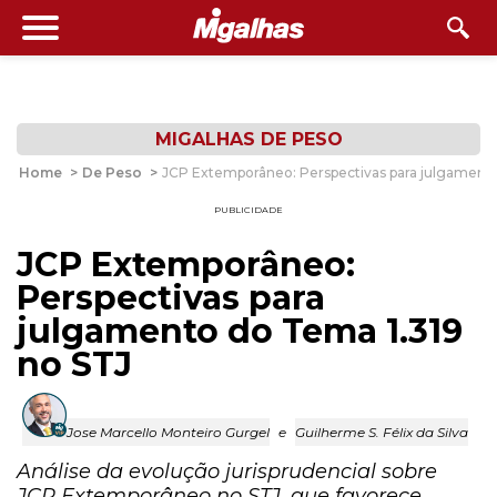
MIGALHAS DE PESO
Home
>
De Peso
>
JCP Extemporâneo: Perspectivas para julgamento
PUBLICIDADE
JCP Extemporâneo:
Perspectivas para
julgamento do Tema 1.319
no STJ
Jose Marcello Monteiro Gurgel
e
Guilherme S. Félix da Silva
Análise da evolução jurisprudencial sobre
JCP Extemporâneo no STJ, que favorece