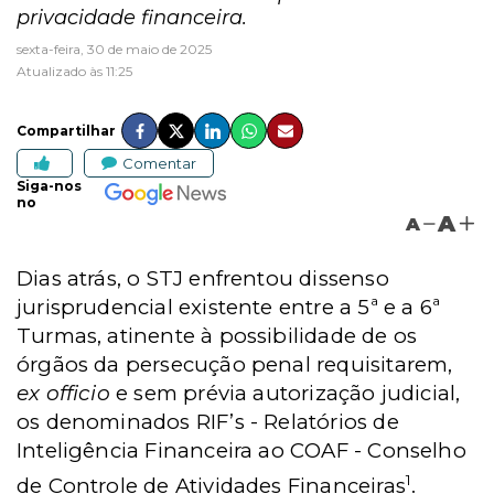
privacidade financeira.
sexta-feira, 30 de maio de 2025
Atualizado às 11:25
Compartilhar
Comentar
Siga-nos
no
A
A
Dias atrás, o STJ enfrentou dissenso
jurisprudencial existente entre a 5ª e a 6ª
Turmas, atinente à possibilidade de os
órgãos da persecução penal requisitarem,
ex officio
e sem prévia autorização judicial,
os denominados
RIF’s -
Relatórios de
Inteligência Financeira ao
COAF -
Conselho
1
de Controle de Atividades Financeiras
.