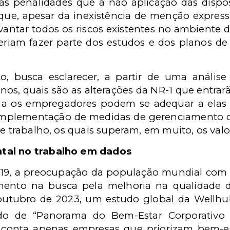
s penalidades que a não aplicação das dispos
i que, apesar da inexistência de menção express
ntar todos os riscos existentes no ambiente 
everiam fazer parte dos estudos e dos planos 
to, busca esclarecer, a partir de uma análise
nos, quais são as alterações da NR-1 que entrarã
a os empregadores podem se adequar a elas e
implementação de medidas de gerenciamento do
de trabalho, os quais superam, em muito, os valo
tal no trabalho em dados
19, a preocupação da população mundial com o
umento na busca pela melhoria na qualidade 
m outubro de 2023, um estudo global da Well
do de “Panorama do Bem-Estar Corporativo
 conta apenas empresas que priorizam bem-e