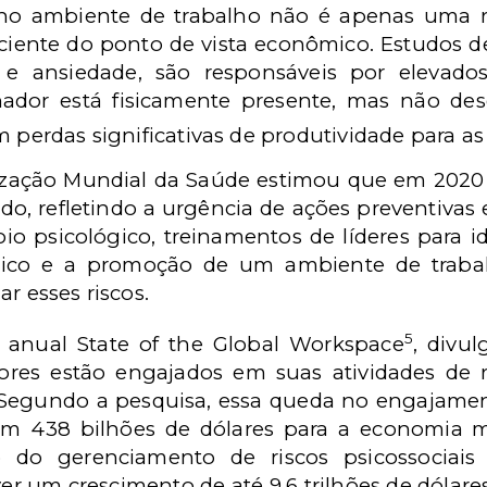
no ambiente de trabalho não é apenas uma r
ciente do ponto de vista econômico. Estudos 
e ansiedade, são responsáveis por elevados
hador está fisicamente presente, mas não d
m perdas significativas de produtividade para a
ização Mundial da Saúde estimou que em 2020 
o, refletindo a urgência de ações preventivas 
io psicológico, treinamentos de líderes para id
quico e a promoção de um ambiente de trabal
r esses riscos.
5
 anual State of the Global Workspace
, divu
ores estão engajados em suas atividades de 
Segundo a pesquisa, essa queda no engajamento
 438 bilhões de dólares para a economia m
o do gerenciamento de riscos psicossociai
er um crescimento de até 9,6 trilhões de dólar