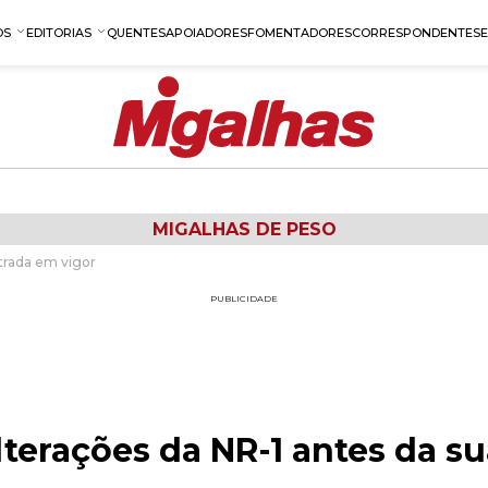
OS
EDITORIAS
QUENTES
APOIADORES
FOMENTADORES
CORRESPONDENTES
MIGALHAS DE PESO
ntrada em vigor
PUBLICIDADE
lterações da NR-1 antes da s