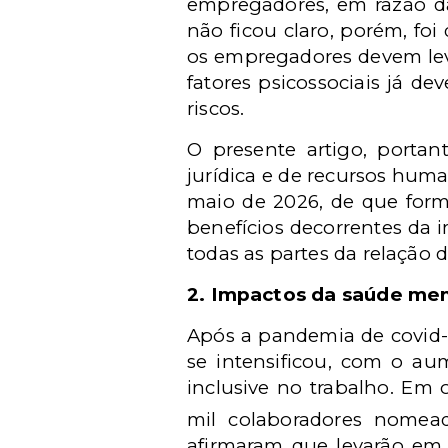
empregadores, em razão da
não ficou claro, porém, fo
os empregadores devem leva
fatores psicossociais já d
riscos.
O presente artigo, portan
jurídica e de recursos huma
maio de 2026, de que form
benefícios decorrentes da 
todas as partes da relação 
2.
Impactos da saúde men
Após a pandemia de covid-
se intensificou, com o a
inclusive no trabalho. E
mil colaboradores nomea
afirmaram que levarão em