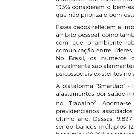
“93% consideram o bem-est
que não prioriza o bem-esta
Esses dados refletem a im
âmbito pessoal, como també
com que o ambiente labo
comunicação entre líderes 
No Brasil, os números d
anualmente são alarmantes
psicossociais existentes no
A plataforma “Smartlab” - 
afastamentos por saúde me
2
no Trabalho
. Aponta-s
previdenciários associado
último ano. Desses, 9.827
sendo bancos múltiplos (2