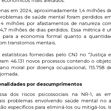
es econômicos mais afetados.
nas em 2024, aproximadamente 1,4 milhões de 
 problemas de saúde mental foram perdidos e
44,4 milhões por afastamentos de natureza 
7 milhões de dias perdidos. Essa métrica é ut
de para a economia formal quanto a quantida
om transtornos mentais.
 estatísticas fornecidas pelo CNJ no “Justiç
ram 46.131 novos processos contendo o objeto 
dano moral por doença ocupacional, 115.758 d
ajornada.
penalidades por descumprimentos
ssa dos riscos psicossociais na NR-1, as em
ais problemas envolvendo saúde mental no 
o específicos para eliminá-los ou mitigá-los. Iss