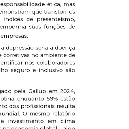
esponsabilidade ética, mas
demonstram que transtornos
 índices de presenteísmo,
esempenha suas funções de
s empresas.
a depressão seria a doença
e corretivas no ambiente de
entificar nos colaboradores
ho seguro e inclusivo são
lgado pela Gallup em 2024,
rotina enquanto 59% estão
 dos profissionais resulta
undial. O mesmo relatório
s e investimento em clima
es na economia global – algo