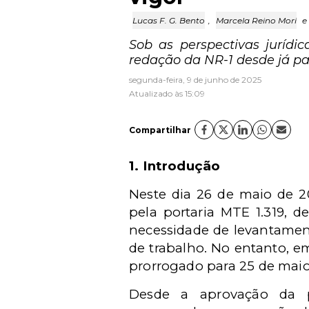
Lucas F. G. Bento
,
Marcela Reino Mori
e
Sob as perspectivas juríd
redação da NR-1 desde já pa
segunda-feira, 9 de junho de 2025
Atualizado às 15:09
Compartilhar
1. Introdução
Neste dia 26 de maio de 20
pela portaria MTE 1.319, d
necessidade de levantament
de trabalho. No entanto, em
prorrogado para 25 de maio
Desde a aprovação da p