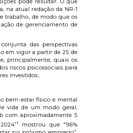
ições pode resultar. O que
a, na atual redação da NR-1
de trabalho, de modo que os
de ação de gerenciamento de
 conjunta das perspectivas
o em vigor a partir de 25 de
, principalmente, quais os
s riscos psicossociais para
res investidos.
 bem-estar físico e mental
de vida de um modo geral,
hub com aproximadamente 5
1
 2024”
mostrou que “96%
star no próximo emprego”,