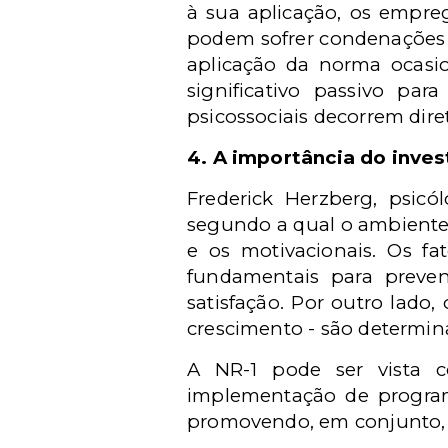
à sua aplicação, os empreg
podem sofrer condenações e
aplicação da norma ocasi
significativo passivo pa
psicossociais decorrem dir
4.
A importância do inve
Frederick Herzberg, psicó
segundo a qual o ambiente d
e os motivacionais. Os fa
fundamentais para preven
satisfação. Por outro lado
crescimento - são determin
A NR-1 pode ser vista c
implementação de programa
promovendo, em conjunto, u