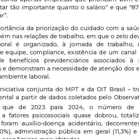
ar tão importante quanto o salário” e que “
r”.
portância da priorização do cuidado com a sa
m nas relações de trabalho, em que o zelo dev
ral é organizado, à jornada de trabalho, d
e equipe, compliance, existência de um canal 
e benefícios previdenciários associados à
 e demonstram a necessidade de atenção dos e
 ambiente laboral.
iniciativa conjunta do MPT e da OIT Brasil – t
ntal a partir de dados coletados pelo Observa
e que de 2023 para 2024, o número de c
s a fatores psicossociais quase dobrou, tota
 foram auxílio-doença acidentário, decorrente
0%), administração pública em geral (11,3%) e