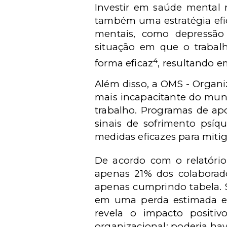
Investir em saúde mental 
também uma estratégia efi
mentais, como depressão 
situação em que o trabal
4
forma eficaz
, resultando e
Além disso, a OMS - Organ
mais incapacitante do mund
trabalho. Programas de apo
sinais de sofrimento psí
medidas eficazes para mitiga
De acordo com o relatório
apenas 21% dos colaborad
apenas cumprindo tabela. 
em uma perda estimada em
revela o impacto positiv
organizacional: poderia hav