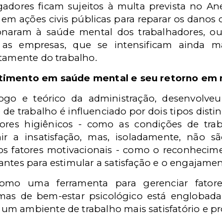
adores ficam sujeitos à multa prevista no An
m ações civis públicas para reparar os danos 
onaram à saúde mental dos trabalhadores, ou
ra as empresas, que se intensificam ainda
etamente do trabalho.
stimento em saúde mental e seu retorno em
logo e teórico da administração, desenvolveu 
e trabalho é influenciado por dois tipos distint
tores higiênicos - como as condições de tra
ir a insatisfação, mas, isoladamente, não 
, os fatores motivacionais - como o reconheci
antes para estimular a satisfação e o engajame
omo uma ferramenta para gerenciar fatore
s de bem-estar psicológico está englobada 
m ambiente de trabalho mais satisfatório e pr