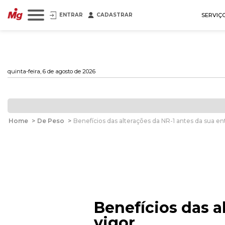
ENTRAR
CADASTRAR
SERVIÇ
quinta-feira, 6 de agosto de 2026
Home
>
De Peso
>
Benefícios das alterações da NR-1 antes da sua e
Benefícios das a
vigor