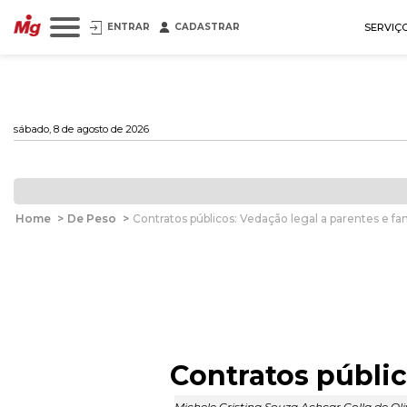
ENTRAR
CADASTRAR
SERVIÇ
sábado, 8 de agosto de 2026
Home
>
De Peso
>
Contratos públicos: Vedação legal a parentes e fam
Contratos públic
Michele Cristina Souza Achcar Colla de Oli