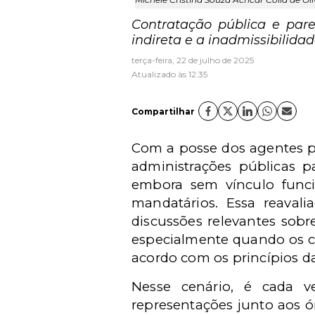
Contratação pública e pare
indireta e a inadmissibilida
terça-feira, 22 de julho de 2025
Atualizado às 12:35
Compartilhar
Com a posse dos agentes pol
administrações públicas p
embora sem vínculo funci
mandatários. Essa reaval
discussões relevantes sob
especialmente quando os c
acordo com os princípios da
Nesse cenário, é cada v
representações junto aos ó