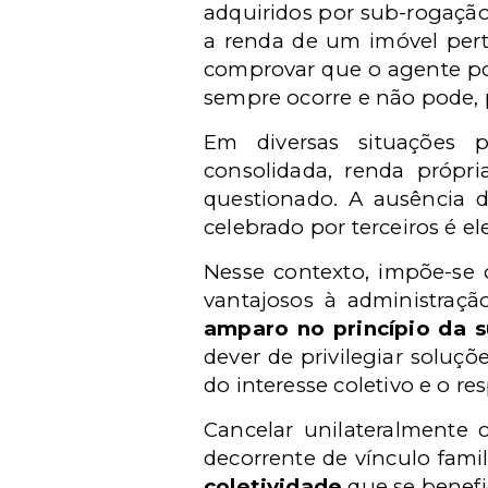
adquiridos por sub-rogação
a renda de um imóvel pert
comprovar que o agente polí
sempre ocorre e não pode, 
Em diversas situações p
consolidada, renda própr
questionado. A ausência d
celebrado por terceiros é e
Nesse contexto, impõe-se 
vantajosos à administraçã
amparo no princípio da s
dever de privilegiar soluç
do interesse coletivo e o r
Cancelar unilateralmente 
decorrente de vínculo famil
coletividade
que se benefic