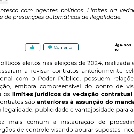
ntesco com agentes políticos: Limites da vedaç
de de presunções automáticas de ilegalidade.
Siga-nos
Comentar
no
íticos eleitos nas eleições de 2024, realizada 
assaram a revisar contratos anteriormente c
onal com o Poder Público, possuem relaçõe
iação, embora compreensível do ponto de vis
re os
limites jurídicos da vedação contratua
ontratos são
anteriores à assunção do mand
 legalidade, publicidade e vantajosidade para a
ez mais comum a instauração de procedim
rgãos de controle visando apurar supostas inc