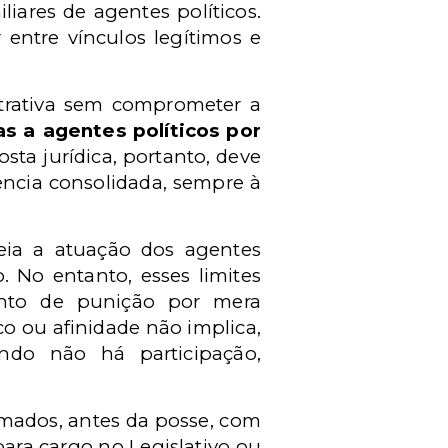
iares de agentes políticos.
 entre vínculos legítimos e
strativa sem comprometer a
as a agentes políticos por
posta jurídica, portanto, deve
dência consolidada, sempre à
teia a atuação dos agentes
. No entanto, esses limites
ento de punição por mera
co ou afinidade não implica,
ando não há participação,
rmados, antes da posse, com
para cargo no Legislativo ou