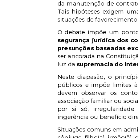
da manutenção de contratos
Tais hipóteses exigem uma 
situações de favorecimento
O debate impõe um ponto d
segurança jurídica dos co
presunções baseadas exc
ser ancorada na Constituiçã
luz da
supremacia do inte
Neste diapasão, o princíp
públicos e impõe limites à
devem observar os conto
associação familiar ou soci
por si só, irregularidad
ingerência ou benefício dir
Situações comuns em admini
cônjuge, filho(a), irmão(ã)