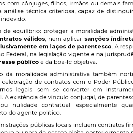
 com cônjuges, filhos, irmãos ou demais famil
análise técnica criteriosa, capaz de distinguir
 indevido.
e equilíbrio: proteger a moralidade admini
ntratos válidos
, nem aplicar
sanções indiret
lusivamente em laços de parentesco
. A res
o Federal, na legislação vigente e na jurispru
resse público
e da boa-fé objetiva.
io da moralidade administrativa também nor
 celebração de contratos com o Poder Público
rnos legais, sem se converter em instrum
al. A existência de vínculo conjugal, de parentes
e ou nulidade contratual, especialmente qu
eto do agente político.
strações públicas locais incluem contratos fi
, genro ou nora de pessoa eleita posteriormente 