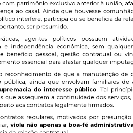
 com patrimônio exclusivo anterior à união, a
ença ao casal. Ainda que houvesse comunhão d
tico interfere, participa ou se beneficia da re
portanto, ser presumido.
ráticas, agentes políticos possuem ativida
ia e independência econômica, sem qualque
e benefício pessoal, gestão contratual ou vín
lemento essencial para afastar qualquer imputaç
o reconhecimento de que a manutenção de con
o pública, ainda que envolvam familiares de a
upremacia do interesse público
. Tal princí
ões que assegurem a continuidade dos serviços, 
espeito aos contratos legalmente firmados.
contratos regulares, motivados por presunção 
iar,
viola não apenas a boa-fé administrativ
ia da relação contratual.