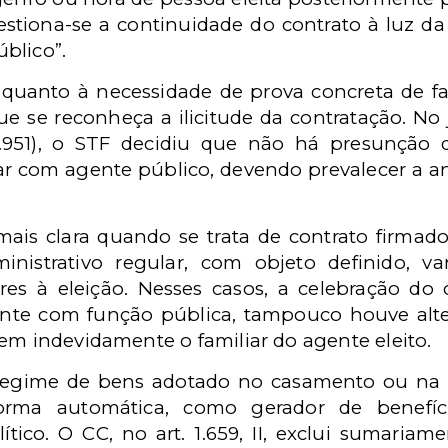
estiona-se a continuidade do contrato à luz d
úblico”.
a quanto à necessidade de prova concreta de 
que se reconheça a ilicitude da contratação. 
.951), o STF decidiu que não há presunção 
iar com agente público, devendo prevalecer a an
mais clara quando se trata de contrato firma
ministrativo regular, com objeto definido, 
res à eleição. Nesses casos, a celebração do
ente com função pública, tampouco houve alte
em indevidamente o familiar do agente eleito.
 o regime de bens adotado no casamento ou n
orma automática, como gerador de benefíc
ítico. O CC, no art. 1.659, II, exclui sumari