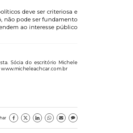
líticos deve ser criteriosa e
só, não pode ser fundamento
atendem ao interesse público
ta. Sócia do escritório Michele
m: www.micheleachcar.com.br
har