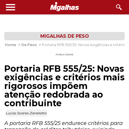
MIGALHAS DE PESO
Home
>
De Peso
>
Portaria RFB 555/25: Novas exigências e critério
PUBLICIDADE
Portaria RFB 555/25: Novas
exigências e critérios mais
rigorosos impõem
atenção redobrada ao
contribuinte
Lucas Soares Zanelatto
A portaria RFB 555/25 endurece critérios para