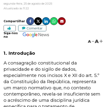
segunda-feira, 25 de agosto de 2025
Atualizado às 11:22
Compartilhar
Comentar
Siga-nos
no
A
A
1. Introdução
A consagração constitucional da
privacidade e do sigilo de dados,
especialmente nos incisos X e XII do art. 5.º
da Constituição da República, representa
um marco normativo que, no contexto
contemporâneo, revela-se insuficiente sem
o acréscimo de uma disciplina jurídica
específica para o tratamento de