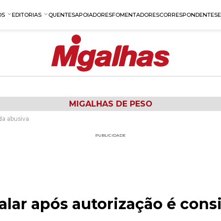
OS
EDITORIAS
QUENTES
APOIADORES
FOMENTADORES
CORRESPONDENTES
MIGALHAS DE PESO
da abusiva
PUBLICIDADE
alar após autorização é cons