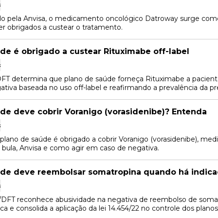
s
 pela Anvisa, o medicamento oncológico Datroway surge como
r obrigados a custear o tratamento.
de é obrigado a custear Rituximabe off-label
s
DFT determina que plano de saúde forneça Rituximabe a pacien
ativa baseada no uso off-label e reafirmando a prevalência da pr
de deve cobrir Voranigo (vorasidenibe)? Entenda
s
plano de saúde é obrigado a cobrir Voranigo (vorasidenibe), 
, bula, Anvisa e como agir em caso de negativa.
úde deve reembolsar somatropina quando há indic
s
DFT reconhece abusividade na negativa de reembolso de somatro
a e consolida a aplicação da lei 14.454/22 no controle dos plano