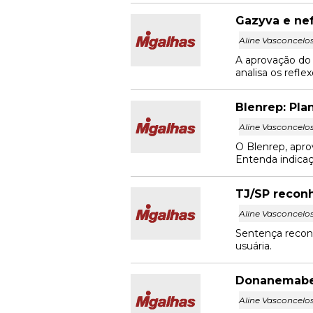
Gazyva e nef
Aline Vasconcelo
A aprovação do 
analisa os refle
Blenrep: Pla
Aline Vasconcelo
O Blenrep, apro
Entenda indicaçõ
TJ/SP reconhe
Aline Vasconcelo
Sentença reconhe
usuária.
Donanemabe (
Aline Vasconcelo