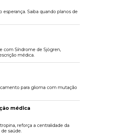
 esperança. Saiba quando planos de
te com Síndrome de Sjögren,
escrição médica.
medicamento para glioma com mutação
ação médica
pina, reforça a centralidade da
s de saúde.