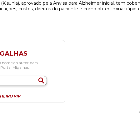
isunla), aprovado pela Anvisa para Alzheimer inicial, tem cobert
icações, custos, direitos do paciente e como obter liminar rápida.
IGALHAS
o nome do autor para
 Portal Migalhas.
HEIRO VIP