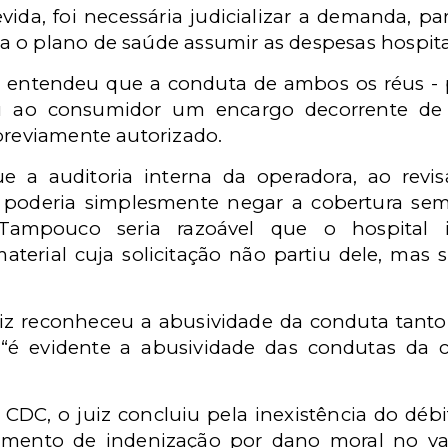
ida, foi necessária judicializar a demanda, par
 o plano de saúde assumir as despesas hospita
 entendeu que a conduta de ambos os réus - p
riu ao consumidor um encargo decorrente de
 previamente autorizado.
e a auditoria interna da operadora, ao revi
o poderia simplesmente negar a cobertura sem p
 Tampouco seria razoável que o hospital 
terial cuja solicitação não partiu dele, mas s
juiz reconheceu a abusividade da conduta tant
 “é evidente a abusividade das condutas da 
 CDC, o juiz concluiu pela inexistência do débi
amento de indenização por dano moral no va