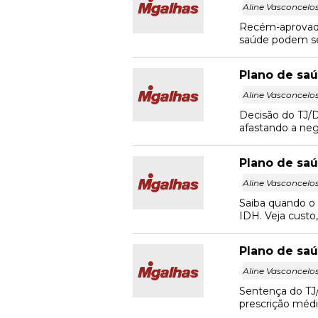
Aline Vasconcelo
Recém-aprovado
saúde podem se
Plano de saú
Aline Vasconcelo
Decisão do TJ/
afastando a neg
Plano de saú
Aline Vasconcelo
Saiba quando o 
IDH. Veja custo
Plano de sa
Aline Vasconcelo
Sentença do TJ/
prescrição médic