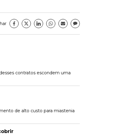
har
s desses contratos escondem uma
mento de alto custo para miastenia
obrir