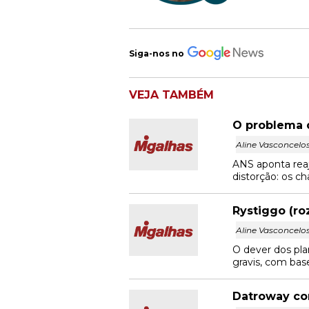
Siga-nos no
VEJA TAMBÉM
O problema d
Aline Vasconcelo
ANS aponta rea
distorção: os ch
Rystiggo (ro
Aline Vasconcelo
O dever dos pla
gravis, com bas
Datroway con