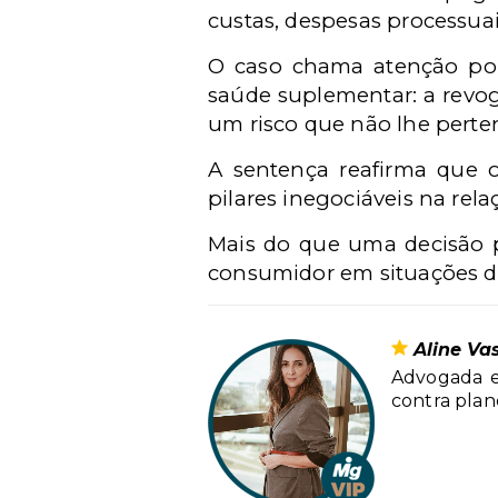
custas, despesas processua
O caso chama atenção por
saúde suplementar: a revo
um risco que não lhe perte
A sentença reafirma que o
pilares inegociáveis na rela
Mais do que uma decisão p
consumidor em situações de
Aline Va
Advogada e
contra plano