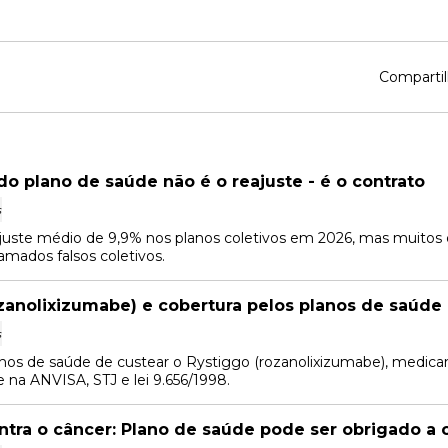
Compartil
o plano de saúde não é o reajuste - é o contrato
s
juste médio de 9,9% nos planos coletivos em 2026, mas muito
amados falsos coletivos.
zanolixizumabe) e cobertura pelos planos de saúde
s
nos de saúde de custear o Rystiggo (rozanolixizumabe), medica
e na ANVISA, STJ e lei 9.656/1998.
tra o câncer: Plano de saúde pode ser obrigado a c